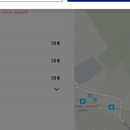
-les-Yvelines, Yvelines
 votre expert
10 €
15 €
10 €