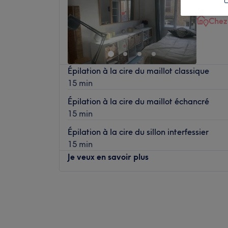
La queue
Chez
Épilation à la cire du maillot classique
15 min
Épilation à la cire du maillot échancré
15 min
Épilation à la cire du sillon interfessier
15 min
Je veux en savoir plus
Lundi
Fermé
Mardi
Fermé
Mercredi
Fermé
Jeudi
09:00
–
19:00