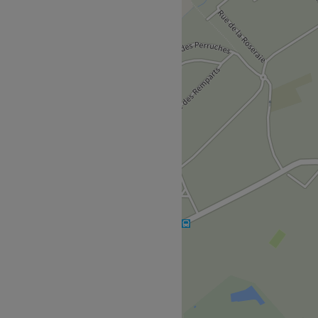
de beauté situé à La Queue-
large gamme de prestations
 la mise en beauté ou encore
saura vous conseiller afin de
rir un moment relaxant et
 la gare Garancières La
s à pied.
héticienne dévouée riche de
Elle est passionnée par son
 une expérience