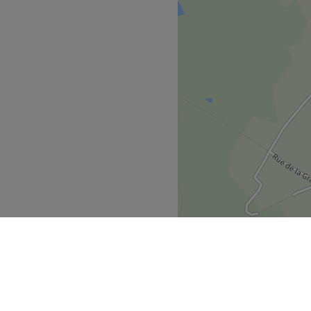
biance accueillante et
s du corps et du visage, ainsi
 PHYT'S.
Voir le salon