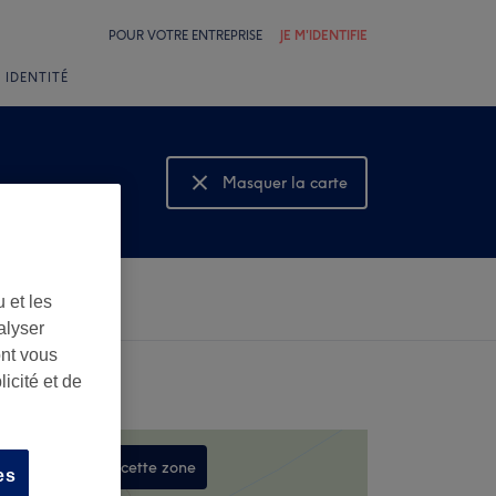
POUR VOTRE ENTREPRISE
JE M'IDENTIFIE
 IDENTITÉ
Masquer la carte
Montrer la carte
 et les
alyser
ont vous
icité et de
Rechercher dans cette zone
es