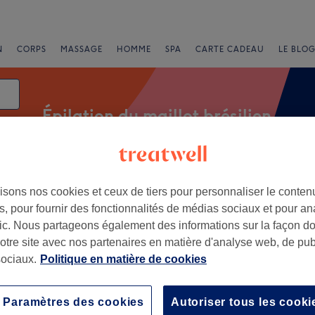
N
CORPS
MASSAGE
HOMME
SPA
CARTE CADEAU
LE BLOG
Épilation du maillot brésilien
t
Salons
Offres Express
Note
isons nos cookies et ceux de tiers pour personnaliser le contenu
, pour fournir des fonctionnalités de médias sociaux et pour an
afic. Nous partageons également des informations sur la façon d
notre site avec nos partenaires en matière d'analyse web, de publ
nes, Yvelines
ociaux.
Politique en matière de cookies
+
'BIOTY
Paramètres des cookies
Autoriser tous les cooki
41 avis
−