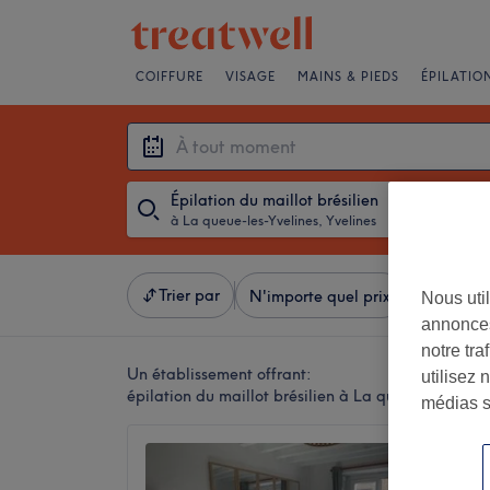
COIFFURE
VISAGE
MAINS & PIEDS
ÉPILATIO
Épilation du maillot brésilien
à La queue-les-Yvelines, Yvelines
・
À tout momen
Trier par
N'importe quel prix
Marques
Nous util
annonces
notre tr
Un établissement offrant:
utilisez 
épilation du maillot brésilien à La queue-les-Yveli
médias s
ZEN'N
5,0