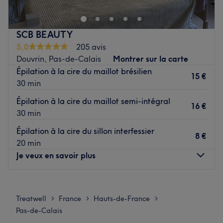
profiter d'un instant dédié à votre beauté, dans une
ambiance conviviale, et tout cela grâce au savoir-faire
de professionnelle Valérie.
SCB BEAUTY
5,0
205 avis
L’équipe :
Douvrin, Pas-de-Calais
Montrer sur la carte
Valérie est ravie de partager son savoir-faire.
Épilation à la cire du maillot brésilien
15 €
30 min
Nos coups de cœur :
L’atmosphère : une ambiance chaleureuse dans un institut
Épilation à la cire du maillot semi-intégral
16 €
moderne où vous vous sentirez détendu.
30 min
Les spécialités de l’établissement : les soins du visage,
Épilation à la cire du sillon interfessier
l'onglerie et la beauté du regard.
8 €
20 min
Les marques et produits utilisés : Clairjoie, Velvet et
Je veux en savoir plus
Ongle 24.
Voir le salon
Lundi
Fermé
Mardi
10:00
–
18:30
Treatwell
France
Hauts-de-France
>
>
>
Mercredi
10:00
–
16:30
Pas-de-Calais
Jeudi
10:00
–
18:30