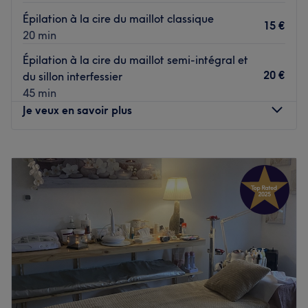
Épilation à la cire du maillot classique
15 €
20 min
Épilation à la cire du maillot semi-intégral et
20 €
du sillon interfessier
45 min
Je veux en savoir plus
Lundi
10:00
–
18:30
Mardi
10:00
–
18:30
Mercredi
Fermé
Jeudi
10:00
–
18:30
Vendredi
10:00
–
18:30
Samedi
10:00
–
13:00
Dimanche
Fermé
metamorf'ose, c'est votre nouvel allié beauté situé à
Cuincy. Vous avez le choix entre plusieurs soins pour