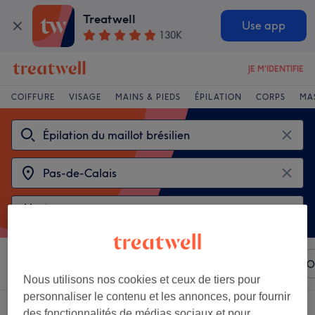
Treatwell
Use app
130K
JE M'IDENTIFIE
COIFFURE
VISAGE
MAINS & PIEDS
ÉPILATION
CORPS
MA
Trier par
N'importe quel prix
Marques
Salons
O
Nous utilisons nos cookies et ceux de tiers pour
personnaliser le contenu et les annonces, pour fournir
2 établissements offrant:
des fonctionnalités de médias sociaux et pour