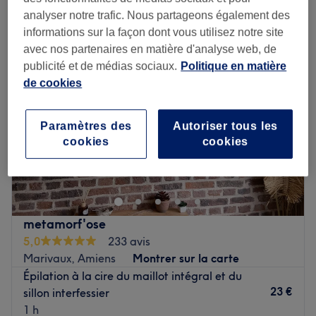
épilation du maillot brésilien près de Pas-de-Calais
analyser notre trafic. Nous partageons également des
informations sur la façon dont vous utilisez notre site
avec nos partenaires en matière d'analyse web, de
publicité et de médias sociaux.
Politique en matière
de cookies
Paramètres des
Autoriser tous les
cookies
cookies
metamorf'ose
5,0
233 avis
Marivaux, Amiens
Montrer sur la carte
Épilation à la cire du maillot intégral et du
23 €
sillon interfessier
1 h