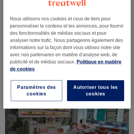
51 €
50 min
Épilation à la cire du
à partir de
22,95 €
Nous utilisons nos cookies et ceux de tiers pour
maillot échancré
personnaliser le contenu et les annonces, pour fournir
Économisez jusqu'à 15%
25 min
des fonctionnalités de médias sociaux et pour
Épilation à la cire du
analyser notre trafic. Nous partageons également des
à partir de
15,30 €
maillot simple
informations sur la façon dont vous utilisez notre site
Économisez jusqu'à 15%
20 min
avec nos partenaires en matière d'analyse web, de
Je veux en savoir plus
publicité et de médias sociaux.
Politique en matière
de cookies
Lundi
10:00
–
20:00
Mardi
10:00
–
20:00
Paramètres des
Autoriser tous les
Mercredi
10:00
–
20:00
cookies
cookies
Jeudi
10:00
–
20:00
Vendredi
10:00
–
20:00
Samedi
10:00
–
20:00
Dimanche
10:00
–
20:00