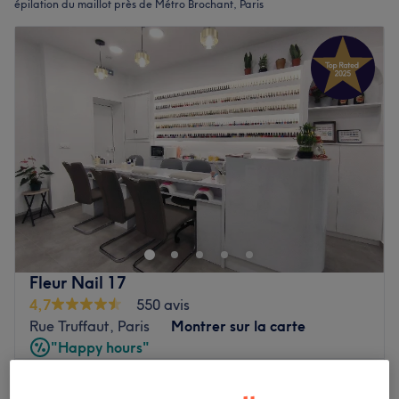
épilation du maillot près de Métro Brochant, Paris
Fleur Nail 17
4,7
550 avis
Rue Truffaut, Paris
Montrer sur la carte
"Happy hours"
Forfait Epillation Demi jambe + Maillot simple +
36 €
Aisselles