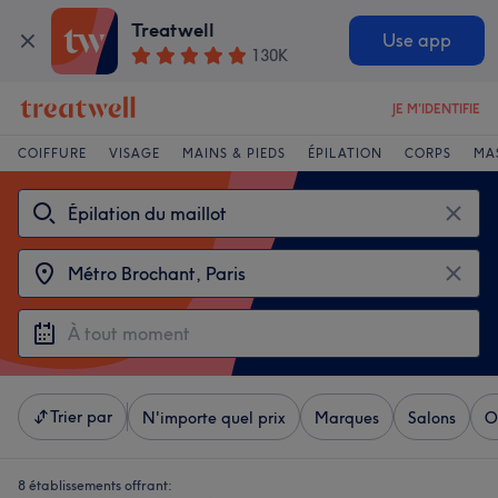
Treatwell
Use app
130K
JE M'IDENTIFIE
COIFFURE
VISAGE
MAINS & PIEDS
ÉPILATION
CORPS
MA
Trier par
N'importe quel prix
Marques
Salons
O
8 établissements offrant: