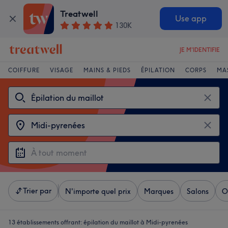
Treatwell
Use app
130K
JE M'IDENTIFIE
COIFFURE
VISAGE
MAINS & PIEDS
ÉPILATION
CORPS
MA
Trier par
N'importe quel prix
Marques
Salons
O
13 établissements offrant:
épilation du maillot à Midi-pyrenées