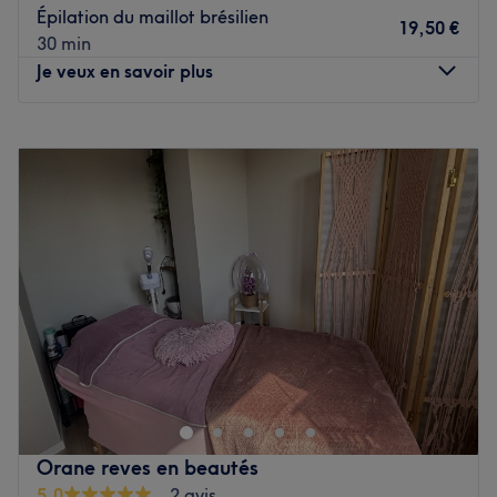
cocooning.
Épilation du maillot brésilien
19,50 €
Les spécialités de l’établissement : La beauté des ongles.
30 min
Les marques et produits utilisés : Ongle 24 et Beauty
Je veux en savoir plus
Nails.
Voir le salon
Lundi
Fermé
Mardi
09:00
–
18:00
Mercredi
08:30
–
12:00
Jeudi
09:00
–
19:00
Vendredi
08:30
–
19:00
Samedi
08:00
–
14:00
Dimanche
Fermé
Plongez dans l'univers beauté du salon La Parenthèse
Beauté ! Cet espace à la fois moderne et authentique,
situé à Villefranche-de-Lauragais est l'adresse à
connaitre pour profiter d'un agréable moment de
détente, de partage et de convivialité le temps d'un
Orane reves en beautés
rendez-vous beauté.
5,0
2 avis