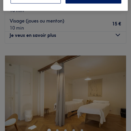
Lèvre
15 €
10 min
Visage (joues ou menton)
15 €
10 min
Je veux en savoir plus
Lundi
10:00
–
19:00
Mardi
10:00
–
19:00
Mercredi
Fermé
Jeudi
09:30
–
19:30
Vendredi
09:30
–
19:30
Samedi
09:00
–
18:30
Dimanche
Fermé
Organic Store & Beauty est votre nouvel allié beauté situé
à Bordeaux. Vous avez le choix entre plusieurs soins pour
profiter d'un instant dédié à la coiffure et à votre beauté,
dans une ambiance conviviale, et tout cela grâce au