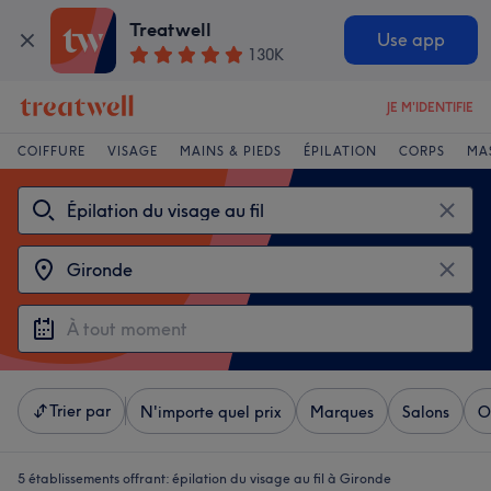
Treatwell
Use app
130K
JE M'IDENTIFIE
COIFFURE
VISAGE
MAINS & PIEDS
ÉPILATION
CORPS
MA
Trier par
N'importe quel prix
Marques
Salons
O
5 établissements offrant:
épilation du visage au fil à Gironde