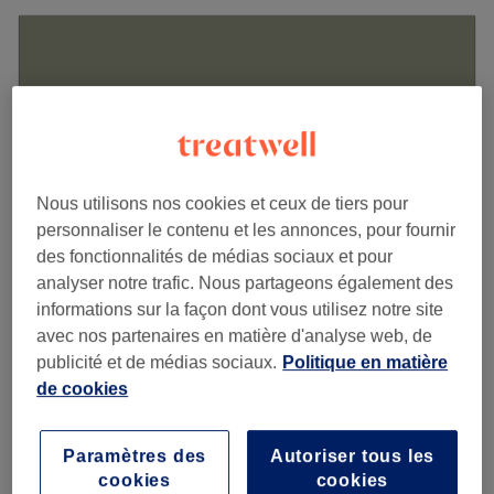
Nous utilisons nos cookies et ceux de tiers pour
personnaliser le contenu et les annonces, pour fournir
des fonctionnalités de médias sociaux et pour
analyser notre trafic. Nous partageons également des
informations sur la façon dont vous utilisez notre site
Organic Store & Beauty
avec nos partenaires en matière d'analyse web, de
4,9
70 avis
publicité et de médias sociaux.
Politique en matière
Cours Georges Clemenceau, Bordeaux
de cookies
Montrer sur la carte
Sourcils Entretien
18 €
Paramètres des
Autoriser tous les
15 min
cookies
cookies