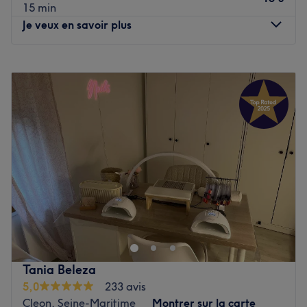
15 min
Je veux en savoir plus
Lundi
09:30
–
19:00
Mardi
09:30
–
19:00
Mercredi
Fermé
Jeudi
09:30
–
19:00
Vendredi
09:30
–
19:00
Samedi
09:30
–
16:00
Dimanche
Fermé
Situé à Soliers, Esthétique & Bien-être est un cocon de
douceur dédié à la mise en beauté des mains, des pieds
et du regard. Dans un cadre chaleureux et relaxant,
profitez de prestations soignées alliant expertise et sens
du détail.
Tania Beleza
Transport public le plus proche
5,0
233 avis
Le salon est situé uniquement à une minute à pied de
Cleon, Seine-Maritime
Montrer sur la carte