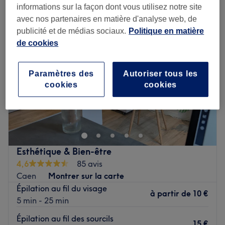
informations sur la façon dont vous utilisez notre site
avec nos partenaires en matière d'analyse web, de
publicité et de médias sociaux.
Politique en matière
de cookies
Paramètres des
Autoriser tous les
cookies
cookies
Esthétique & Bien-être
4,6
85 avis
Caen
Montrer sur la carte
Épilation au fil du visage
à partir de
10 €
5 min - 25 min
Épilation au fil des sourcils
15 €