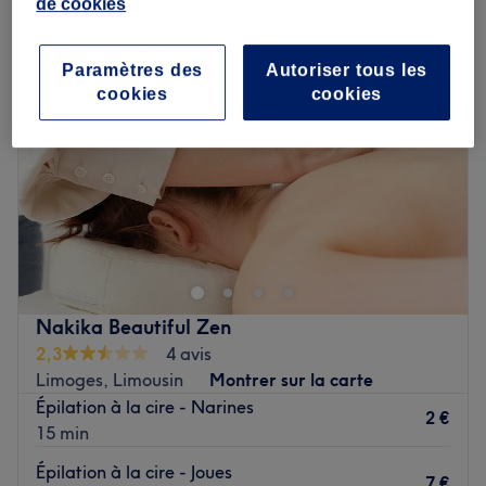
de cookies
Paramètres des
Autoriser tous les
cookies
cookies
Nakika Beautiful Zen
2,3
4 avis
Limoges, Limousin
Montrer sur la carte
Épilation à la cire - Narines
2 €
15 min
Épilation à la cire - Joues
7 €