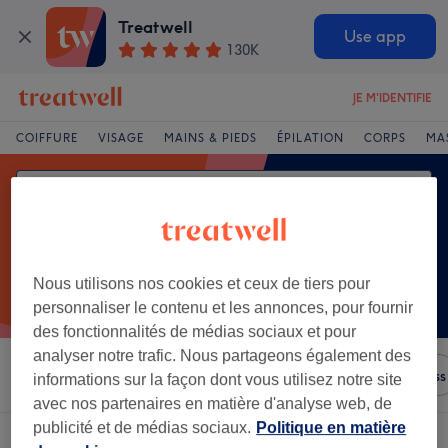
Treatwell
Use app
130K
JE M'IDENTIFIE
COIFFURE
VISAGE
MAINS & PIEDS
ÉPILATION
CORPS
MA
Nous utilisons nos cookies et ceux de tiers pour
personnaliser le contenu et les annonces, pour fournir
des fonctionnalités de médias sociaux et pour
analyser notre trafic. Nous partageons également des
Trier par
N'importe quel prix
Salons
Offres Express
informations sur la façon dont vous utilisez notre site
avec nos partenaires en matière d'analyse web, de
publicité et de médias sociaux.
Politique en matière
Un établissement offrant:
epilation femme à Limoges, Limousin