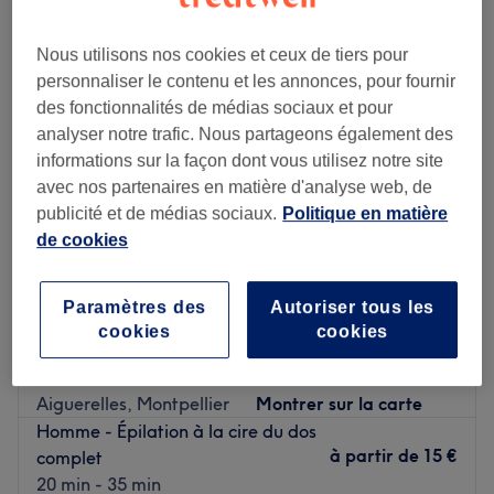
epilation homme à Montpellier-Centre, Montpellier
Nous utilisons nos cookies et ceux de tiers pour
personnaliser le contenu et les annonces, pour fournir
des fonctionnalités de médias sociaux et pour
analyser notre trafic. Nous partageons également des
informations sur la façon dont vous utilisez notre site
avec nos partenaires en matière d'analyse web, de
publicité et de médias sociaux.
Politique en matière
de cookies
Paramètres des
Autoriser tous les
cookies
cookies
o walker institut
4,9
117 avis
Aiguerelles, Montpellier
Montrer sur la carte
Homme - Épilation à la cire du dos
à partir de
15 €
complet
20 min - 35 min