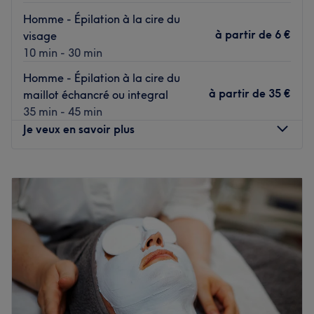
Homme - Épilation à la cire du
à partir de
6 €
visage
10 min - 30 min
Homme - Épilation à la cire du
à partir de
35 €
maillot échancré ou integral
35 min - 45 min
Je veux en savoir plus
Lundi
10:00
–
19:00
Mardi
10:00
–
19:00
Mercredi
Fermé
Jeudi
10:00
–
22:00
Vendredi
10:00
–
22:00
Samedi
10:00
–
18:00
Dimanche
Fermé
O'Walker Institut est un institut de beauté dédié aux