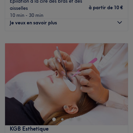
Épilation à la cire des bras et des
à partir de
10 €
aisselles
10 min - 30 min
Je veux en savoir plus
Lundi
Fermé
Mardi
09:00
–
18:00
Mercredi
09:00
–
18:00
Jeudi
09:00
–
18:00
Vendredi
09:00
–
18:00
Samedi
09:00
–
16:30
Dimanche
Fermé
Sophie Coiff', situé à Cornil, est un salon de coiffure
mixte spécialisé dans la coiffure homme et femme ainsi
que dans les soins esthétiques. Dirigé par Sophie, ce
salon offre des traitements personnalisés et
professionnels pour améliorer votre apparence et votre
KGB Esthetique
bien-être.