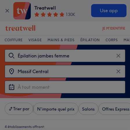
Treatwell
Use app
130K
JE M'IDENTIFIE
COIFFURE
VISAGE
MAINS & PIEDS
ÉPILATION
CORPS
MA
Trier par
N'importe quel prix
Salons
Offres Express
4 établissements offrant: