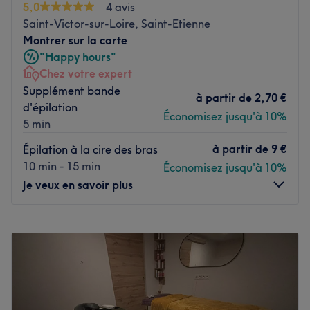
5,0
4 avis
Transport public le plus proche
Saint-Victor-sur-Loire, Saint-Etienne
Montrer sur la carte
Facilement accessible depuis le centre de Cornil.
"Happy hours"
L’équipe
Chez votre expert
Sophie offre des soins personnalisés et professionnels
Supplément bande
à partir de
2,70 €
adaptés aux besoins de chaque client.
d'épilation
Économisez jusqu'à 10%
5 min
Nos coups de cœur :
L’atmosphère : Un espace accueillant et chaleureux qui
à partir de
9 €
Épilation à la cire des bras
assure une expérience de beauté agréable et relaxante.
10 min - 15 min
Économisez jusqu'à 10%
Les spécialités de l’établissement : Spécialisé dans la
Je veux en savoir plus
coiffure homme et femme ainsi que les soins esthétiques,
Sophie Coiff' offre des traitements sur mesure pour
Lundi
Fermé
améliorer votre apparence et votre bien-être.
Mardi
Fermé
Voir le salon
Mercredi
Fermé
Jeudi
Fermé
Vendredi
Fermé
Samedi
Fermé