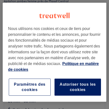
épilation jambes femme près de Massif Central
Nous utilisons nos cookies et ceux de tiers pour
personnaliser le contenu et les annonces, pour fournir
des fonctionnalités de médias sociaux et pour
analyser notre trafic. Nous partageons également des
informations sur la façon dont vous utilisez notre site
avec nos partenaires en matière d'analyse web, de
publicité et de médias sociaux.
Politique en matière
de cookies
Sophie Coiff'
5,0
1 avis
Paramètres des
Autoriser tous les
Rue de Flandre
Montrer sur la carte
cookies
cookies
Épilation à la cire des jambes
à partir de
17 €
20 min - 35 min