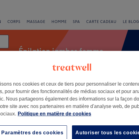
N
CORPS
MASSAGE
HOMME
SPA
CARTE CADEAU
LE BLOG
Épilation jambes femme
isons nos cookies et ceux de tiers pour personnaliser le contenu
Offres Express
Note
, pour fournir des fonctionnalités de médias sociaux et pour an
afic. Nous partageons également des informations sur la façon d
à Thionville
notre site avec nos partenaires en matière d'analyse web, de publ
ociaux.
Politique en matière de cookies
+
t Mains d'Anges
16 avis
−
Paramètres des cookies
Autoriser tous les cooki
le