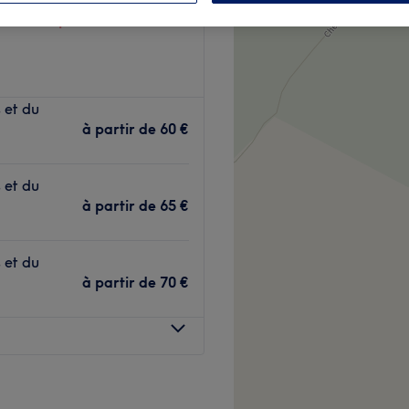
 votre expert
s et du
à partir de
60 €
s et du
à partir de
65 €
s et du
à partir de
70 €