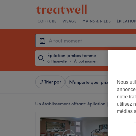
COIFFURE
VISAGE
MAINS & PIEDS
ÉPILATIO
Épilation jambes femme
à Thionville
・
À tout moment
Trier par
Nous util
N'importe quel prix
Salons
annonces
notre tr
Un établissement offrant:
épilation jambes femme 
utilisez 
médias s
Institu
5,0
Amnévil