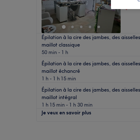
Chez
Épilation à la cire des jambes, des aisselle
maillot classique
50 min - 1 h
Épilation à la cire des jambes, des aisselle
maillot échancré
1 h - 1 h 15 min
Épilation à la cire des jambes, des aisselle
maillot intégral
1 h 15 min - 1 h 30 min
Je veux en savoir plus
Lundi
09:00
–
15:00
Mardi
09:00
–
15:00