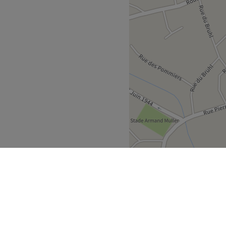
ns un institut moderne où
ns du visage et du corps,
n.
Voir le salon