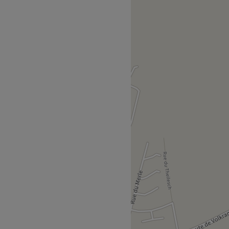
auté installé à Marspich.
à des soins sur mesure
oit pour une pause bien-
 salon met l'accent sur les
e.
de l'arrêt de bus Rte de
r-faire.