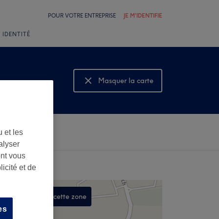
POUR VOTRE ENTREPRISE
JE M'IDENTIFIE
 IDENTITÉ
Masquer la carte
Montrer la carte
 et les
alyser
ont vous
icité et de
Rechercher dans cette zone
es
,