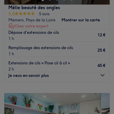
Mélie beauté des ongles
L’équipe
5,0
5 avis
Melina est aux petits soins pour sa clientèle.
Mamers, Pays de la Loire
Montrer sur la carte
Chez votre expert
Nos coups de cœur :
Dépose d'extensions de cils
L’atmosphère : une ambiance conviviale dans un institut
12 €
1 h
moderne où l’on se sent détendu.
La spécialité de l’établissement : les massages.
Remplissage des extensions de cils
25 €
1 h
Voir le salon
Extensions de cils « Pose cil à cil »
45 €
2 h
Je veux en savoir plus
Lundi
09:00
–
18:00
Mardi
09:00
–
18:00
Mercredi
Fermé
Jeudi
09:00
–
18:00
Vendredi
09:00
–
18:00