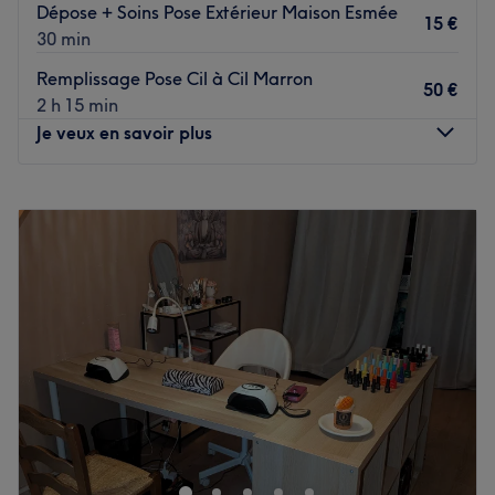
Dépose + Soins Pose Extérieur Maison Esmée
15 €
30 min
Remplissage Pose Cil à Cil Marron
50 €
2 h 15 min
Je veux en savoir plus
Lundi
09:00
–
22:00
Mardi
09:00
–
22:00
Mercredi
10:00
–
22:00
Jeudi
09:00
–
22:00
Vendredi
09:00
–
22:00
Samedi
08:00
–
19:00
Dimanche
Fermé
Bienvenue chez Écrin de soie et Maison Esmée situé à La
Ricamarie. Oubliez vos soucis du quotidien et prenez le
temps de reposer votre corps et votre esprit grâce à des
prestations sur mesure adaptées à vos besoins.