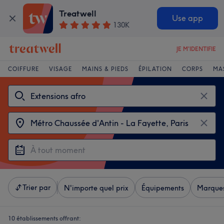
Treatwell
Use app
130K
JE M'IDENTIFIE
COIFFURE
VISAGE
MAINS & PIEDS
ÉPILATION
CORPS
MA
Trier par
N'importe quel prix
Équipements
Marque
10 établissements offrant: