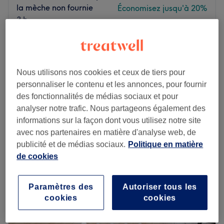
la mèche non fournie
Économisez jusqu'à 20%
3 h
Enlèvement la mèche d'extensions
2,50 €
1 h 30 min
Je veux en savoir plus
Nous utilisons nos cookies et ceux de tiers pour
personnaliser le contenu et les annonces, pour fournir
Lundi
10:00
–
20:00
des fonctionnalités de médias sociaux et pour
Mardi
10:00
–
20:00
analyser notre trafic. Nous partageons également des
Mercredi
10:00
–
20:00
informations sur la façon dont vous utilisez notre site
Jeudi
10:00
–
20:00
avec nos partenaires en matière d'analyse web, de
Vendredi
10:00
–
20:00
publicité et de médias sociaux.
Politique en matière
Samedi
10:00
–
20:00
de cookies
Dimanche
Fermé
Un salon chaleureux et mixte, niché en plein coeur de
Paramètres des
Autoriser tous les
cookies
cookies
Paris dans le 9ème arrondissement :
Accès : station Blanche ligne 2 en métro