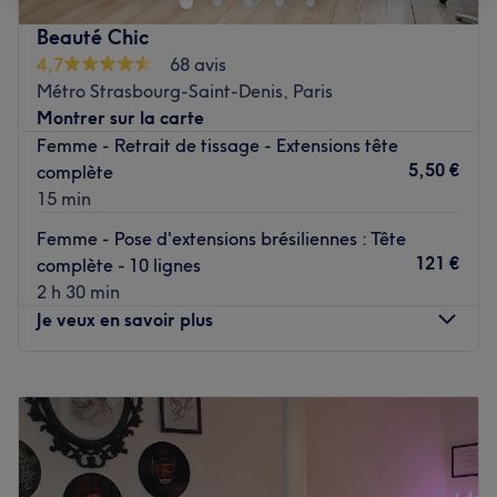
Coiffeur avec de l'expérience vous proposant tout type de
Beauté Chic
prestations pour sublimer vos cheveux. Une esthéticienne
4,7
68 avis
est également présente pour répondre à tout vos besoins
Métro Strasbourg-Saint-Denis, Paris
afin de parfaire votre mise en beauté.
Montrer sur la carte
Bienvenue chez Pretty Beaute by Yvan !
Femme - Retrait de tissage - Extensions tête
Voir le salon
5,50 €
complète
15 min
Femme - Pose d'extensions brésiliennes : Tête
121 €
complète - 10 lignes
2 h 30 min
Je veux en savoir plus
Lundi
09:30
–
20:00
Mardi
09:30
–
20:00
Mercredi
09:30
–
20:00
Jeudi
09:30
–
20:00
Vendredi
09:30
–
20:00