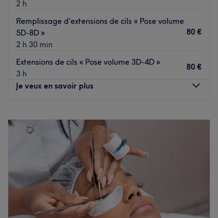
2 h
Remplissage d'extensions de cils « Pose volume
80 €
5D-8D »
2 h 30 min
Extensions de cils « Pose volume 3D-4D »
80 €
3 h
Je veux en savoir plus
Lundi
10:00
–
20:00
Mardi
10:00
–
20:00
Mercredi
Fermé
Jeudi
Fermé
Vendredi
10:00
–
20:00
Samedi
10:00
–
20:00
Dimanche
Fermé
Voir le salon