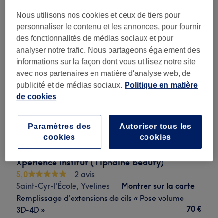
extensions de cils - volume russe près de Montigny-le-Bretonneux,
Yvelines
Nous utilisons nos cookies et ceux de tiers pour
personnaliser le contenu et les annonces, pour fournir
des fonctionnalités de médias sociaux et pour
analyser notre trafic. Nous partageons également des
informations sur la façon dont vous utilisez notre site
avec nos partenaires en matière d'analyse web, de
publicité et de médias sociaux.
Politique en matière
de cookies
Paramètres des
Autoriser tous les
cookies
cookies
Xperience Institut (Tiphaine beauty)
5,0
2 avis
Saint-Cyr-l'École, Yvelines
Montrer sur la carte
Remplissage d'extensions de cils « Pose volume
70 €
3D-4D »