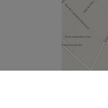
ne ambiance féminine et
illage semi-permanent.
Voir le salon