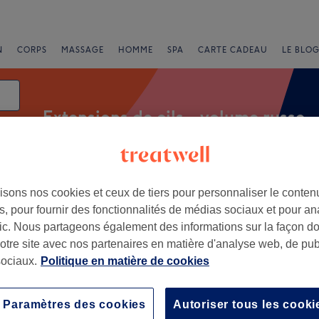
N
CORPS
MASSAGE
HOMME
SPA
CARTE CADEAU
LE BLOG
Extensions de cils - volume russe
isons nos cookies et ceux de tiers pour personnaliser le contenu
e
, pour fournir des fonctionnalités de médias sociaux et pour an
afic. Nous partageons également des informations sur la façon d
ume russe à Vernon, Eure
notre site avec nos partenaires en matière d'analyse web, de publ
ociaux.
Politique en matière de cookies
+
son Mary
6 avis
−
Paramètres des cookies
Autoriser tous les cooki
 Eure