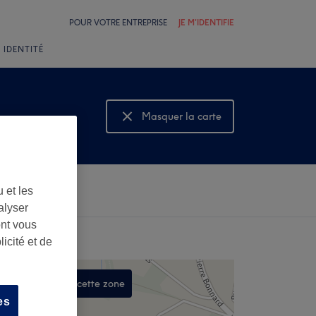
POUR VOTRE ENTREPRISE
JE M'IDENTIFIE
 IDENTITÉ
Masquer la carte
Montrer la carte
 et les
alyser
ont vous
icité et de
Rechercher dans cette zone
es
,