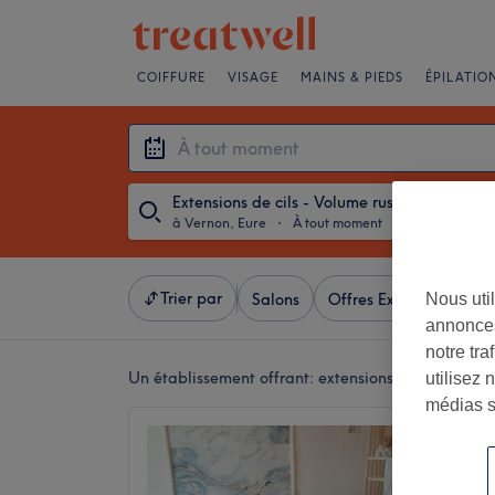
COIFFURE
VISAGE
MAINS & PIEDS
ÉPILATIO
Extensions de cils - Volume russe
à Vernon, Eure
・
À tout moment
Trier par
Nous util
Salons
Offres Express
Not
annonces
notre tr
Un établissement offrant:
extensions de cils - vol
utilisez 
médias s
La Mai
5,0
Vernon,