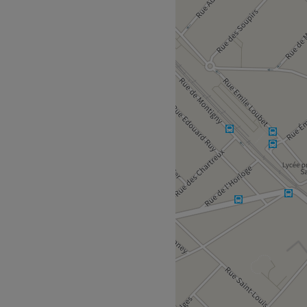
relle tout en simplifiant
qualité supérieure à base
ésultats impeccables et
passionnée personnalise
vies, que ce soit pour des
ées. À La Maison Mary,
ière, avec une expérience sur
e. Découvrez l’excellence du
02) est à deux minutes à
el en vous proposant des
e et une belle luminosité