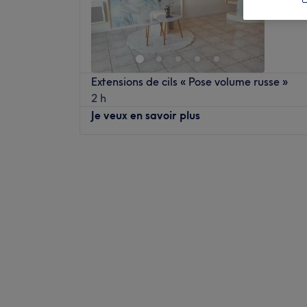
Extensions de cils « Pose volume russe »
2 h
Je veux en savoir plus
Lundi
10:00
–
18:00
Mardi
10:00
–
18:30
Mercredi
10:00
–
14:30
Jeudi
10:00
–
18:30
Vendredi
10:00
–
18:30
Samedi
10:00
–
18:30
Dimanche
10:00
–
16:00
Bienvenue à La Maison Mary, votre institu
spécialisé en maquillage semi-permanent.