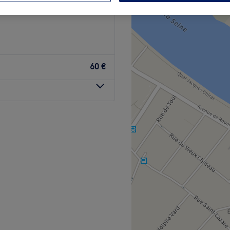
60 €
t de beauté à Vernon
 Dans un cadre apaisant et