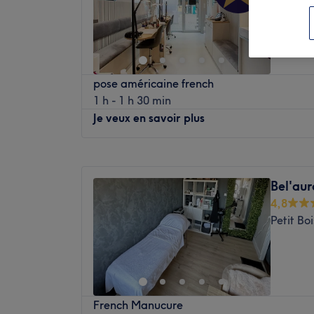
pose américaine french
1 h - 1 h 30 min
Je veux en savoir plus
Lundi
09:30
–
19:00
Mardi
09:30
–
19:00
Bel'aur
Mercredi
09:30
–
19:00
4,8
Jeudi
09:30
–
19:00
Petit Bo
Vendredi
09:30
–
19:00
Samedi
09:30
–
17:00
Dimanche
Fermé
Bienvenue chez Onglissima, c'est un instit
French Manucure
l'onglerie, se trouve entre la Place de Com