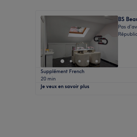
Lundi
10:00
–
20:00
Transport public le plus proche
Mardi
10:00
–
20:00
BS Bea
Le salon est situé à une minutes à pied de
Mercredi
10:00
–
20:00
Pas d'av
Chantiers Navals.
Jeudi
10:00
–
20:00
Républi
Vendredi
10:00
–
20:00
L’équipe
Samedi
10:00
–
18:00
Patricia est ravie de partager son savoir-fa
Dimanche
Fermé
Nos coups de cœur :
Aligance est un institut de beauté/ coiffure
L’atmosphère : une ambiance conviviale da
Supplément French
au cardo à deux pats des transports en c
vous vous sentirez détendu.
20 min
rien qu'à vous grâce à des soins sur mesur
Les spécialités de l’établissement : les soin
Je veux en savoir plus
professionnalisme. Que ce soit pour une p
corps et la beauté des ongles.
journée de cocooning, le salon met l'accent 
La marque et produits utilisés : Dr Renaud.
expérience mémorable.
Lundi
09:30
–
15:30
Mardi
09:30
–
19:30
Transport public le plus proche
Mercredi
09:30
–
19:30
Le salon est situé à une minute à pied de l
Jeudi
09:30
–
19:30
Vendredi
09:30
–
19:30
Le salon dispose d'un parking gratuit, veuil