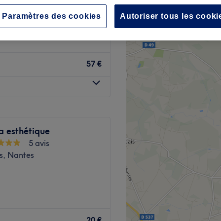
Paramètres des cookies
Autoriser tous les cooki
57 €
a esthétique
5 avis
is, Nantes
ut de beauté spécialisé dans
merce et la Place du Cirque,
20 €