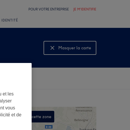
POUR VOTRE ENTREPRISE
JE M'IDENTIFIE
 IDENTITÉ
Masquer la carte
Montrer la carte
 et les
alyser
ont vous
icité et de
Rechercher dans cette zone
,