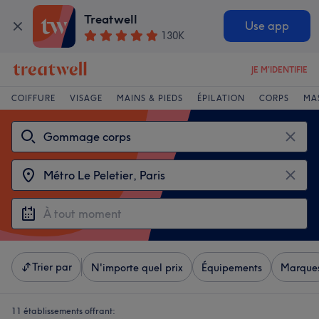
Treatwell
Use app
130K
JE M'IDENTIFIE
COIFFURE
VISAGE
MAINS & PIEDS
ÉPILATION
CORPS
MA
Trier par
N'importe quel prix
Équipements
Marque
11 établissements offrant: