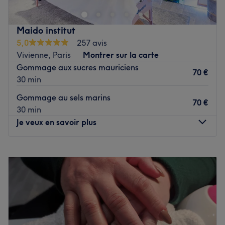
Poissonnière (ligne 7) et Anvers (ligne 2). Aïsha ouvre les
portes de chez elle dans une pièce dédiée à la relaxation
Maido institut
et la beauté. Elle procure avec expertise des épilations à
5,0
257 avis
la cire classique et orientale, ainsi que des massages
Vivienne, Paris
Montrer sur la carte
californiens ou encore lomi-lomi. L’institut Aïsha Basri est
Gommage aux sucres mauriciens
l’adresse de choix pour s’offrir un moment à soi !
70 €
30 min
Voir le salon
Gommage au sels marins
70 €
30 min
Je veux en savoir plus
Lundi
Fermé
Mardi
10:00
–
20:00
Mercredi
10:00
–
20:00
Jeudi
10:00
–
20:00
Vendredi
10:00
–
20:00
Samedi
10:00
–
20:00
Dimanche
Fermé