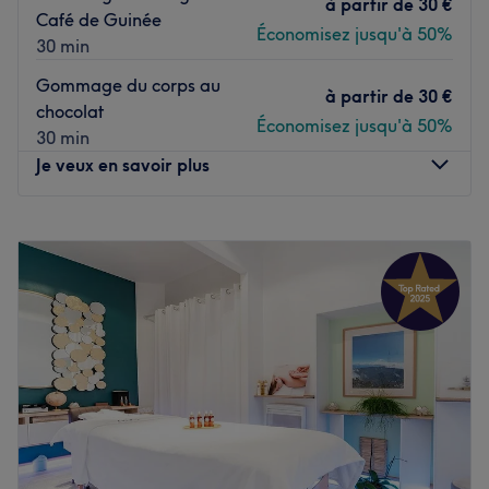
à partir de
30 €
Café de Guinée
Économisez jusqu'à 50%
30 min
Gommage du corps au
à partir de
30 €
chocolat
Économisez jusqu'à 50%
30 min
Je veux en savoir plus
Lundi
10:00
–
20:00
Mardi
10:00
–
20:00
Mercredi
10:00
–
20:00
Jeudi
10:00
–
20:00
Vendredi
10:00
–
20:00
Samedi
10:00
–
20:00
Dimanche
10:00
–
20:00
L'institut Aïsha Basri est situé dans le 9e arrondissement
de la ville de Paris. Idéalement placé sur la rue Rodier, il
se trouve à quelques pas des stations de métro