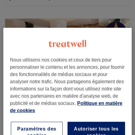
Lundi
10:00
–
20:00
Mardi
10:00
–
20:00
Mercredi
10:00
–
20:00
Jeudi
10:00
–
20:00
Vendredi
10:00
–
20:00
Samedi
10:00
–
20:00
Dimanche
10:00
–
20:00
Nous utilisons nos cookies et ceux de tiers pour
personnaliser le contenu et les annonces, pour fournir
Detente et Nails est un magnifique salon de massage et
des fonctionnalités de médias sociaux et pour
de bien-être situé au cœur du 9ème arrondissement de
analyser notre trafic. Nous partageons également des
Paris. Découvrez sans plus tarder les bienfaits du
informations sur la façon dont vous utilisez notre site
massage Indien, Thaï ou chinois et profitez d'un
avec nos partenaires en matière d'analyse web, de
gommage ou d'une réflexologie plantaire !
publicité et de médias sociaux.
Politique en matière
Beauté Lo
de cookies
Transport public le plus proche :
Métro Notre-Dame de
4,9
2042 avis
Lorette et Cadet
9e arrondissement, Paris
Montrer sur la carte
Gommage du corps
L’équipe :
Des masseuses expertes vous accueillent
Paramètres des
Autoriser tous les
40 €
30 min