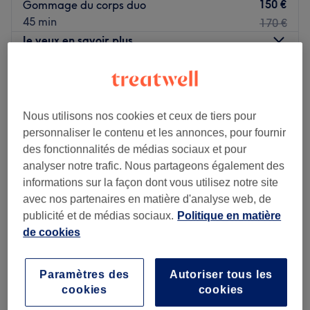
150 €
Gommage du corps duo
45 min
170 €
Je veux en savoir plus
Lundi
11:00
–
20:00
Mardi
11:00
–
20:00
Mercredi
11:00
–
20:00
Nous utilisons nos cookies et ceux de tiers pour
Jeudi
11:00
–
20:00
personnaliser le contenu et les annonces, pour fournir
Vendredi
11:00
–
20:00
des fonctionnalités de médias sociaux et pour
Samedi
11:00
–
20:00
analyser notre trafic. Nous partageons également des
Dimanche
11:00
–
20:00
informations sur la façon dont vous utilisez notre site
avec nos partenaires en matière d'analyse web, de
Baitoêi Beauté est un institut de beauté situé en plein
publicité et de médias sociaux.
Politique en matière
coeur du 11ème arrondissement, dans le quartier de
de cookies
Charonne et à deux pas du métro éponyme.
Paramètres des
Autoriser tous les
En poussant les portes de cet institut, vous découvrez un
Fleurs d'Orient
cookies
cookies
espace intimiste et cosy agrémenté d’une décoration à la
4,6
670 avis