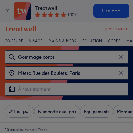
Treatwell
Use app
130K
JE M'IDENTIFIE
COIFFURE
VISAGE
MAINS & PIEDS
ÉPILATION
CORPS
MA
Trier par
N'importe quel prix
Équipements
Marque
10 établissements offrant: