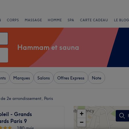
N
CORPS
MASSAGE
HOMME
SPA
CARTE CADEAU
LE BLOG
Hammam et sauna
nts
Marques
Salons
Offres Express
Note
e 2e arrondissement, Paris
+
oleil - Grands
rds Paris 9
−
180 avis