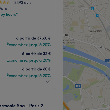
3493 avis
aris
py hours"
ué dans le 9ème
à partir de
37,60 €
 du métro Grands
Économisez jusqu'à 20%
à partir de
32 €
t résolument vaste que
Économisez jusqu'à 20%
ans une ambiance
votre bien-être. Vous
à partir de
60 €
ignés Ergoline, Bodycoon,
Économisez jusqu'à 20%
cissement, faire des
 solution idéale ! L'aquabike
nes de la santé et de
rmonie Spa - Paris 2
et de l'effet peau d'orange,