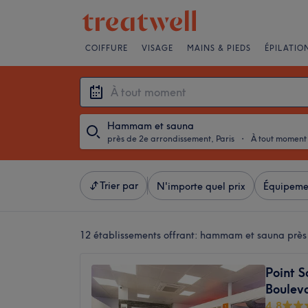
COIFFURE
VISAGE
MAINS & PIEDS
ÉPILATIO
Hammam et sauna
près de 2e arrondissement, Paris
・
À tout moment
Trier par
N'importe quel prix
Équipeme
12 établissements offrant:
hammam et sauna près d
Point S
Bouleva
4,8