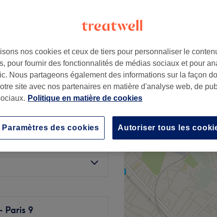
dissement, Paris
isons nos cookies et ceux de tiers pour personnaliser le contenu
ce de cette activité
19 €
, pour fournir des fonctionnalités de médias sociaux et pour an
afic. Nous partageons également des informations sur la façon d
34 €
notre site avec nos partenaires en matière d'analyse web, de publ
de cette activité dans
ociaux.
Politique en matière de cookies
19 €
34 €
Paramètres des cookies
Autoriser tous les cooki
à partir de
34 €
 Paris 9