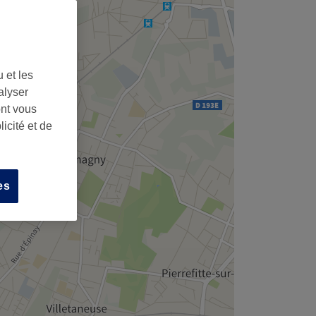
 et les
alyser
ont vous
icité et de
es