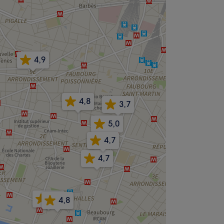
4,9
4,8
3,7
5,0
4,7
4,7
5,0
4,8