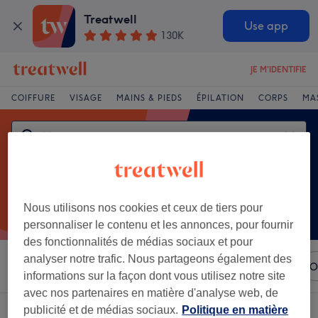
Treatwell
Use app
130K
JE M'IDENTIFIE
COIFFURE
VISAGE
MAINS & PIEDS
ÉPILATION
CORPS
MA
Nous utilisons nos cookies et ceux de tiers pour
personnaliser le contenu et les annonces, pour fournir
des fonctionnalités de médias sociaux et pour
analyser notre trafic. Nous partageons également des
Trier par
N'importe quel prix
Marques
Salons
O
informations sur la façon dont vous utilisez notre site
avec nos partenaires en matière d'analyse web, de
publicité et de médias sociaux.
Politique en matière
Un établissement offrant:
hammam et sauna à Vallée de Loire