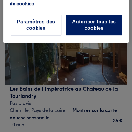
de cookies
Paramètres des
Autoriser tous les
cookies
cookies
Les Bains de l'Impératrice au Chateau de la
Tourlandry
Pas d'avis
Chemille, Pays de la Loire
Montrer sur la carte
douche sensorielle
25 €
10 min