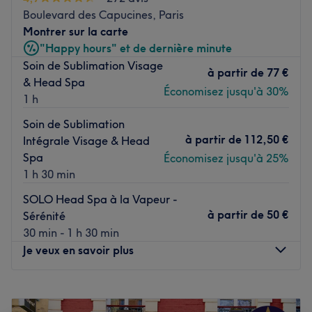
Boulevard des Capucines, Paris
Formé aux techniques japonaises les plus exigeantes, il
Montrer sur la carte
maîtrise l’art du rituel de massage du cuir chevelu à la
"Happy hours" et de dernière minute
japonaise, développé au sein du salon comme un
Soin de Sublimation Visage
véritable Rituel Signature. Réalisé en position
à partir de
77 €
& Head Spa
entièrement allongée à 180°, ce protocole inspiré des
Économisez jusqu'à 30%
1 h
traditions japonaises allie précision gestuelle, stimulation
profonde et relâchement total des tensions. Cette posture
Soin de Sublimation
favorise un lâcher-prise absolu, optimise la circulation et
à partir de
112,50 €
Intégrale Visage & Head
permet une oxygénation complète du cuir chevelu. Bien
Spa
Économisez jusqu'à 25%
plus qu’un simple massage, ce rituel prolonge
1 h 30 min
l’expérience coiffure et transforme chaque visite en une
SOLO Head Spa à la Vapeur -
parenthèse sensorielle immersive et profondément
à partir de
50 €
Sérénité
régénérante.
30 min - 1 h 30 min
Reconnu pour son style précis et avant-gardiste, Woody
Je veux en savoir plus
crée des coupes et des colorations entièrement sur
mesure, adaptées à chaque personnalité et à chaque
Lundi
10:15
–
19:45
texture de cheveux.
Mardi
10:15
–
19:45