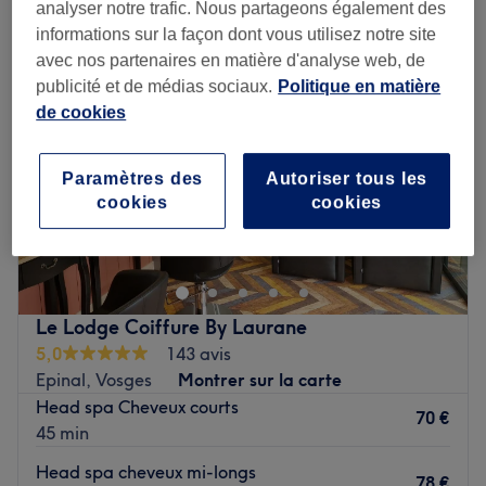
analyser notre trafic. Nous partageons également des
informations sur la façon dont vous utilisez notre site
avec nos partenaires en matière d'analyse web, de
publicité et de médias sociaux.
Politique en matière
de cookies
Paramètres des
Autoriser tous les
cookies
cookies
Le Lodge Coiffure By Laurane
5,0
143 avis
Epinal, Vosges
Montrer sur la carte
Head spa Cheveux courts
70 €
45 min
Head spa cheveux mi-longs
78 €