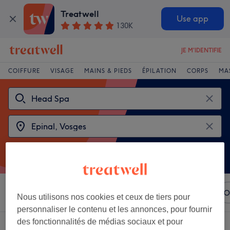
Treatwell
Use app
130K
JE M'IDENTIFIE
COIFFURE
VISAGE
MAINS & PIEDS
ÉPILATION
CORPS
MA
Trier par
N'importe quel prix
Marques
Salons
O
Nous utilisons nos cookies et ceux de tiers pour
personnaliser le contenu et les annonces, pour fournir
des fonctionnalités de médias sociaux et pour
2 établissements offrant:
head spa près de Epinal, Vosges