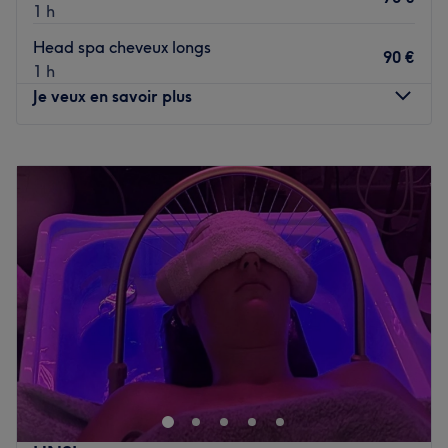
1 h
Head spa cheveux longs
90 €
1 h
Je veux en savoir plus
Lundi
09:00
–
19:00
Mardi
09:00
–
19:00
Mercredi
Fermé
Jeudi
08:00
–
19:00
Vendredi
09:00
–
19:00
Samedi
08:00
–
16:30
Dimanche
Fermé
Bienvenue dans l’ambiance cosy et familiale du salon
L'instant Lodge Coiffure by Laurane à Golbey, trois
minutes de l'arrêt de bus Maison Départementale. Le
salon propose des prestations de coiffure mixtes.