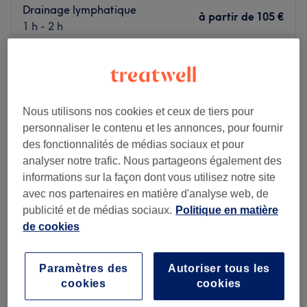
Drainage lymphatique
à partir de
105 €
1 h - 2 h
Je veux en savoir plus
Lundi
11:00
–
20:00
Mardi
11:00
–
20:00
Nous utilisons nos cookies et ceux de tiers pour
Mercredi
11:00
–
20:00
personnaliser le contenu et les annonces, pour fournir
Jeudi
11:00
–
20:00
des fonctionnalités de médias sociaux et pour
Vendredi
10:00
–
20:00
analyser notre trafic. Nous partageons également des
Samedi
11:00
–
20:00
informations sur la façon dont vous utilisez notre site
Dimanche
11:00
–
20:00
avec nos partenaires en matière d'analyse web, de
publicité et de médias sociaux.
Politique en matière
Bienvenue chez Sawan Thai Spa situé à Versailles.
de cookies
Oubliez vos soucis du quotidien et prenez le temps de
reposer votre corps et votre esprit grâce à des prestations
sur mesure adaptées à vos besoins. Nous vous proposons
Paramètres des
Autoriser tous les
aussi de sublimer votre regard entre les mains expertes
cookies
cookies
Royal Thaï
de notre technicienne avec plusieurs types de poses selon
4,8
610 avis