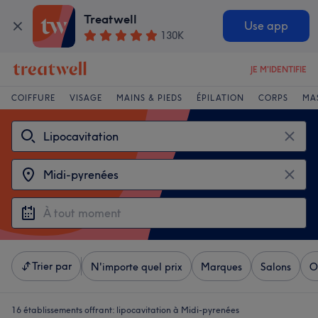
Treatwell
Use app
130K
JE M'IDENTIFIE
COIFFURE
VISAGE
MAINS & PIEDS
ÉPILATION
CORPS
MA
Trier par
N'importe quel prix
Marques
Salons
O
16 établissements offrant:
lipocavitation à Midi-pyrenées