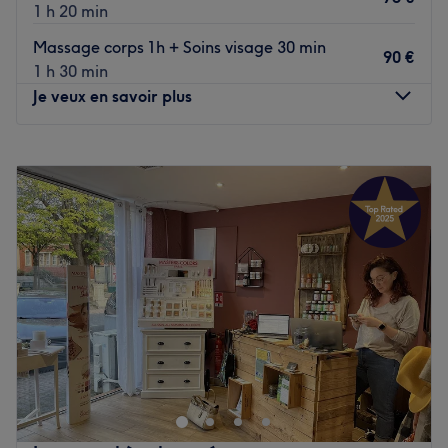
1 h 20 min
Massage corps 1h + Soins visage 30 min
90 €
1 h 30 min
Je veux en savoir plus
Lundi
09:00
–
18:30
Mardi
09:00
–
18:30
Mercredi
09:00
–
18:30
Jeudi
09:00
–
18:30
Vendredi
09:00
–
18:30
Samedi
09:30
–
17:00
Dimanche
Fermé
L'instant Clara, situé à Blan, est un institut de beauté qui
vous invite à une parenthèse de soin complète. Dans une
atmosphère cocooning et apaisante, Clara vous propose
une expertise complète, allant de l'onglerie aux soins du
visage et du corps.