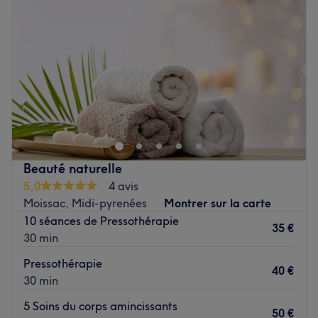
Jeudi
09:30
–
18:00
Vendredi
09:30
–
18:00
Samedi
Fermé
Dimanche
Fermé
Nadia bien être Naturopathe est un cabinet spécialisé
dans le bien-être et la naturopathie, installé à Tarbes
près de la Maison du Parc national des Pyrénées. Poussez
les portes d'un lieu où détente et relaxation riment avec
bien-être et profitez de soins relaxants le temps d'un
Beauté naturelle
instant. C'est le moment idéal pour lâcher prise et se
5,0
4 avis
reconnecter avec soi-même.
Moissac, Midi-pyrenées
Montrer sur la carte
Clientèle exclusivement féminine et possibilité d'avoir
10 séances de Pressothérapie
toutes les prestations en bon cadeau.
35 €
30 min
Transports publics les plus proches :
Pressothérapie
40 €
À deux minutes à pied de l'arrêt de bus Foiral et à trois
30 min
minutes à pied de l’arrêt de bus Foulon.
5 Soins du corps amincissants
50 €
L’équipe :