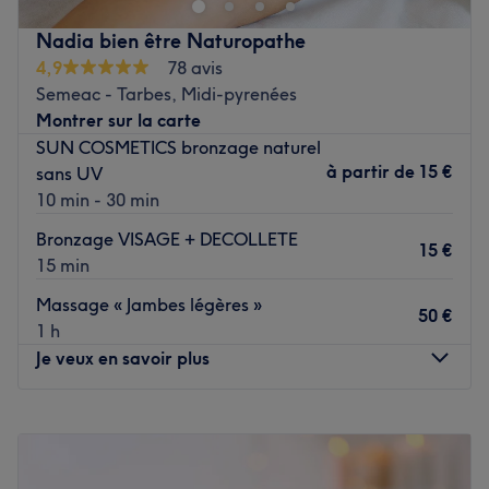
Nadia bien être Naturopathe
4,9
78 avis
Semeac - Tarbes, Midi-pyrenées
Montrer sur la carte
SUN COSMETICS bronzage naturel
à partir de
15 €
sans UV
10 min - 30 min
Bronzage VISAGE + DECOLLETE
15 €
15 min
Massage « Jambes légères »
50 €
1 h
Je veux en savoir plus
Lundi
09:15
–
16:45
Mardi
09:30
–
17:00
Mercredi
09:30
–
17:30