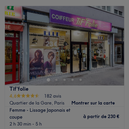
Lundi
Fermé
Les spécialités de l’établissement : les coupes et les
Mardi
10:00
–
19:00
colorations.
Mercredi
10:00
–
19:00
La marque et produits utilisés : L’Oréal Professionnel.
Jeudi
11:00
–
20:00
Voir le salon
Vendredi
10:00
–
19:00
Samedi
10:00
–
18:00
Dimanche
Fermé
Solivans Hair est un salon de coiffure mixte situé dans le
5e arrondissement de Paris. Au sein de cet espace
beauté, vous pouvez profiter d'un espace lumineux pour
les soins techniques, mais également d'un espace intime
et calme à l'arrière du salon pour bénéficier de vos soins.
Tif'folie
4,6
182 avis
Transport public le plus proche
Quartier de la Gare, Paris
Montrer sur la carte
La station de métro Censier-Daubenton (ligne 7) est à six
Femme - Lissage Japonais et
minutes à pied.
à partir de
230 €
coupe
2 h 30 min - 5 h
L’équipe