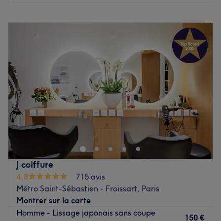
Lundi
Fermé
Mardi
10:00
–
20:00
Mercredi
Fermé
Jeudi
10:00
–
20:00
Vendredi
10:00
–
20:00
Samedi
10:00
–
22:00
Dimanche
12:00
–
20:00
Bienvenue chez l'institut de beauté Les Petits Salons de
Dadoi Dream, votre nouvel havre de détente installé dans
le 15 éme arrondissemnt de Paris. Offrant des prestations
personnalisées, cet institut propose une gamme variée de
soins esthétiques et coiffure pour répondre à tous vos
J coiffure
besoins.
4,8
715 avis
Métro Saint-Sébastien - Froissart, Paris
Transport public le plus proche :
Montrer sur la carte
L'établissement est situé à quatre minutes à pied de la
Homme - Lissage japonais sans coupe
station du métro Convention. (ligne 12)
150 €