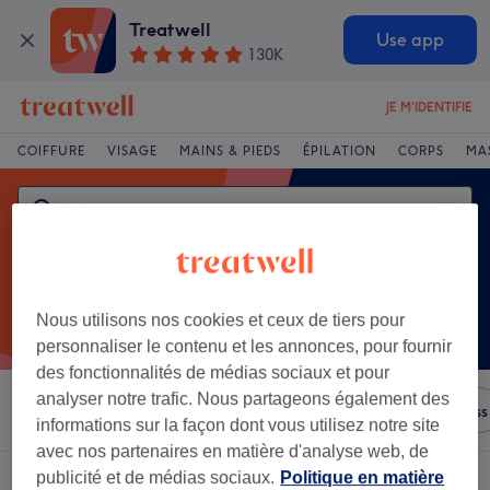
Treatwell
Use app
130K
JE M'IDENTIFIE
COIFFURE
VISAGE
MAINS & PIEDS
ÉPILATION
CORPS
MA
Nous utilisons nos cookies et ceux de tiers pour
personnaliser le contenu et les annonces, pour fournir
des fonctionnalités de médias sociaux et pour
analyser notre trafic. Nous partageons également des
Trier par
N'importe quel prix
Salons
Offres Express
informations sur la façon dont vous utilisez notre site
avec nos partenaires en matière d'analyse web, de
publicité et de médias sociaux.
Politique en matière
Un établissement offrant:
manucure à Issoire, Auvergne