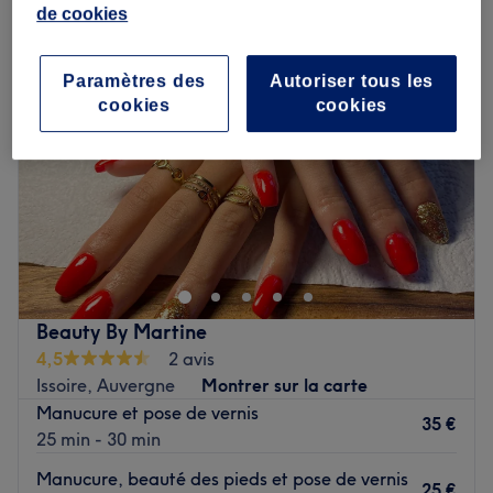
de cookies
Paramètres des
Autoriser tous les
cookies
cookies
Beauty By Martine
4,5
2 avis
Issoire, Auvergne
Montrer sur la carte
Manucure et pose de vernis
35 €
25 min - 30 min
Manucure, beauté des pieds et pose de vernis
25 €