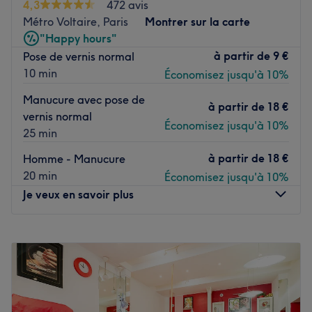
4,3
472 avis
L’équipe
Métro Voltaire, Paris
Montrer sur la carte
Une équipe de professionnels accueillent
"Happy hours"
chaleureusement leurs clients.
à partir de
9 €
Pose de vernis normal
10 min
Économisez jusqu'à 10%
Nos coups de cœur :
L’atmosphère : on découvre un établissement à la
Manucure avec pose de
à partir de
18 €
décoration cocooning.
vernis normal
Les spécialités de l’établissement : la beauté du regard,
Économisez jusqu'à 10%
25 min
la beauté des ongles, et les soins du visage.
à partir de
18 €
Homme - Manucure
Voir le salon
20 min
Économisez jusqu'à 10%
Je veux en savoir plus
Lundi
10:00
–
19:30
Mardi
10:00
–
19:30
Mercredi
10:00
–
19:30
Jeudi
10:00
–
19:30
Vendredi
10:00
–
19:30