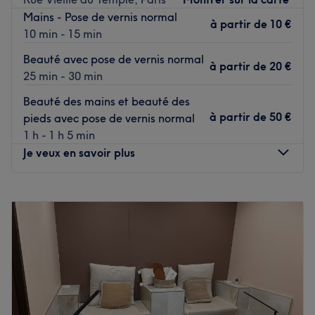
Mains - Pose de vernis normal
Le métro Bréguet - Sabin est à trois minutes à pied du
à partir de
10 €
10 min - 15 min
salon. (ligne 5)
Beauté avec pose de vernis normal
chemin vert(ligne 8)
à partir de
20 €
25 min - 30 min
bastille (ligne 1,5,8)
Beauté des mains et beauté des
L'équipe
à partir de
50 €
pieds avec pose de vernis normal
Océane vous accompagne avec écoute et expertise pour
1 h - 1 h 5 min
révéler votre beauté.
Je veux en savoir plus
Nos coups de cœur :
L’atmosphère : un accueil chaleureux.
Lundi
10:00
–
19:30
Les spécialités de l’établissement : l'onglerie et la beauté
Mardi
10:00
–
19:30
du regard.
Mercredi
10:00
–
19:30
La marque utilisée : Opi.
Jeudi
10:00
–
19:30
Voir le salon
Vendredi
10:00
–
19:30
Samedi
10:00
–
19:30
Dimanche
Fermé