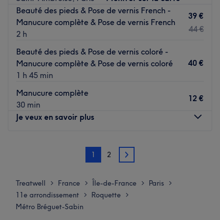
Beauté des pieds & Pose de vernis French -
Tout près de la station de métro Saint-Ambroise.
39 €
Manucure complète & Pose de vernis French
L’équipe :
44 €
2 h
Une équipe de professionnels aux petits soins.
Beauté des pieds & Pose de vernis coloré -
Nos coups de cœur :
40 €
Manucure complète & Pose de vernis coloré
L’atmosphère :
' Un joli décor et une atmosphère emplie
1 h 45 min
de douceur et de légèreté où l'on se sent détendu.
Manucure complète
Les spécialités de l’établissement : Les beautés des
12 €
30 min
ongles, les séances d'épilation, les soins du visage.
Je veux en savoir plus
Les marques et produits utilisés :
' OPI et DND.
Voir le salon
Lundi
10:00
–
20:00
1
2
Mardi
10:00
–
20:00
2
Mercredi
10:00
–
20:00
Jeudi
10:00
–
20:00
Treatwell
France
Île-de-France
Paris
>
>
>
>
Vendredi
10:00
–
20:00
11e arrondissement
Roquette
>
>
Samedi
10:00
–
20:00
Métro Bréguet-Sabin
Dimanche
Fermé