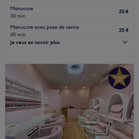
Manucure
20 €
30 min
Manucure avec pose de vernis
25 €
45 min
Je veux en savoir plus
Lundi
10:00
–
20:00
Mardi
10:00
–
20:00
Mercredi
10:00
–
20:00
Jeudi
10:00
–
20:00
Vendredi
10:00
–
20:00
Samedi
10:00
–
20:00
Dimanche
10:00
–
20:00
Installé dans le 11ème arrondissement de Paris, venez
découvrir l'institut de beauté, uniquement pour femme,
KBL Naturel Beauty House ! Profitez d'un merveilleux