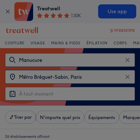
Treatwell
Use app
130K
JE M'IDENTIFIE
COIFFURE
VISAGE
MAINS & PIEDS
ÉPILATION
CORPS
MA
Trier par
N'importe quel prix
Équipements
Marque
26 établissements offrant: