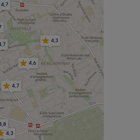
6
4,7
7
4,3
4,7
4,6
4,7
4,8
4,3