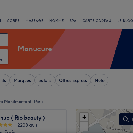
N
CORPS
MASSAGE
HOMME
SPA
CARTE CADEAU
LE BLOG
Manucure
nt
nts
Marques
Salons
Offres Express
Note
o Ménilmontant, Paris
+
hub ( Rio beauty )
2208 avis
−
, Paris