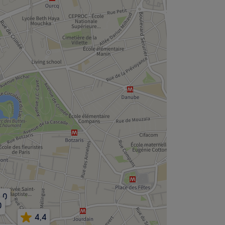
,0
0
4,4