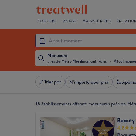
COIFFURE
VISAGE
MAINS & PIEDS
ÉPILATIO
Manucure
près de Métro Ménilmontant, Paris
・
À tout mome
Trier par
N'importe quel prix
Équipeme
15 établissements offrant:
manucures près de Métr
Beauty 
4,8
Roquette