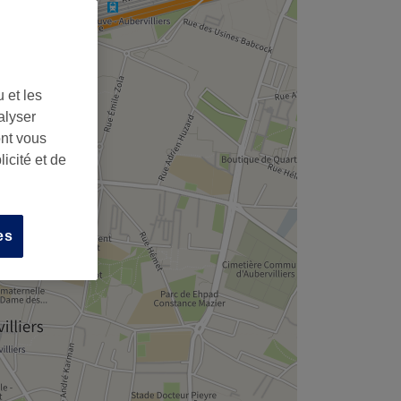
 et les
alyser
ont vous
icité et de
es