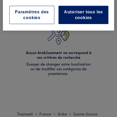
Paramètres des
Autoriser tous les
cookies
cookies
Aucun établissement ne correspond à
vos critères de recherche
Essayer de changer votre localisation
ou de modifier vos catégories de
prestations.
Treatwell
France
Aube
Sainte-Savine
>
>
>