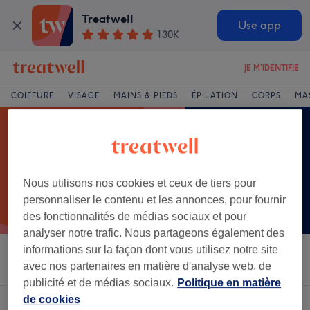
Treatwell
Use app
130K
JE M'IDENTIFIE
COIFFURE
VISAGE
MAINS & PIEDS
ÉPILATION
CORPS
MA
Nous utilisons nos cookies et ceux de tiers pour
personnaliser le contenu et les annonces, pour fournir
des fonctionnalités de médias sociaux et pour
analyser notre trafic. Nous partageons également des
informations sur la façon dont vous utilisez notre site
Trier par
Salons
Offres Express
Note
avec nos partenaires en matière d'analyse web, de
publicité et de médias sociaux.
Politique en matière
de cookies