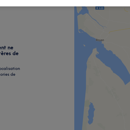
ent ne
tères de
ocalisation
ories de