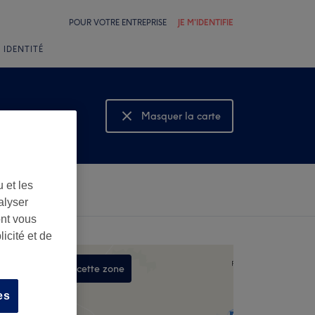
POUR VOTRE ENTREPRISE
JE M'IDENTIFIE
 IDENTITÉ
Masquer la carte
Montrer la carte
 et les
alyser
ont vous
icité et de
Rechercher dans cette zone
,
es