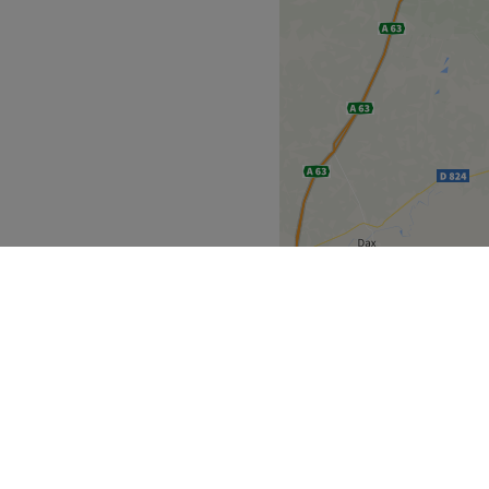
Gironde
Bordeaux
>
>
>
uvrez
Partenaires