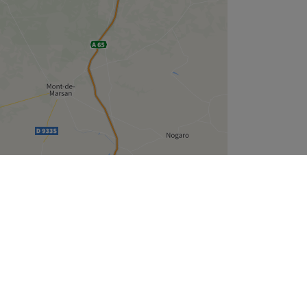
Leaflet
| ©
OpenStreetMap
contributors
Treatwell