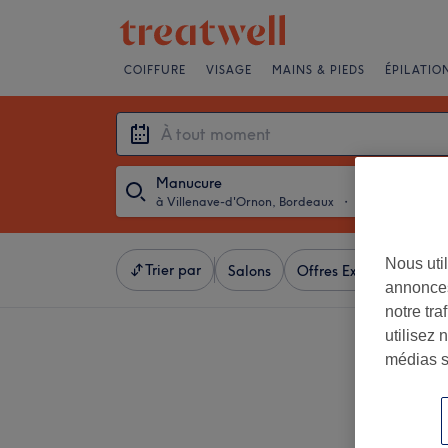
COIFFURE
VISAGE
MAINS & PIEDS
ÉPILATIO
Manucure
à Villenave-d'Ornon, Bordeaux
・
À tout moment
Nous util
Trier par
Salons
Offres Express
Not
annonces
notre tr
utilisez 
médias s