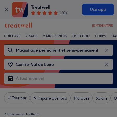
Treatwell
Use app
130K
JE M'IDENTIFIE
COIFFURE
VISAGE
MAINS & PIEDS
ÉPILATION
CORPS
MA
Trier par
N'importe quel prix
Marques
Salons
O
7 établissements offrant: