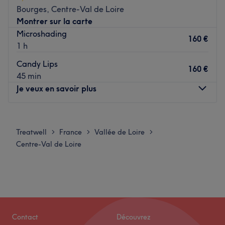
Bourges, Centre-Val de Loire
Montrer sur la carte
Microshading
160 €
1 h
Candy Lips
160 €
45 min
Je veux en savoir plus
Lundi
Fermé
Mardi
09:00
–
18:00
Treatwell
France
Vallée de Loire
>
>
>
Mercredi
Fermé
Centre-Val de Loire
Jeudi
09:00
–
18:00
Vendredi
09:00
–
18:00
Samedi
09:00
–
18:00
Dimanche
Fermé
L’atelier de NanéBeauty est un salon de coiffure et
Contact
Découvrez
institut de beauté situé à Bourges, dans le centre de la