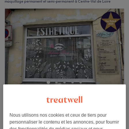
maquillage permanent et semi-permanent à Centre-Val de Loire
Mélanie Rose
4,9
175 avis
Neuville aux Bois, Centre-Val de Loire
Montrer sur la carte
Nous utilisons nos cookies et ceux de tiers pour
Candy lips retouche
personnaliser le contenu et les annonces, pour fournir
90 €
1 h
des fonctionnalités de médias sociaux et pour