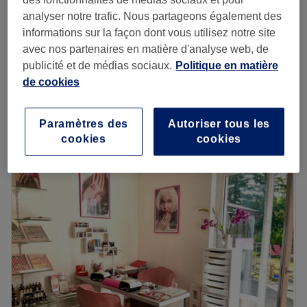
analyser notre trafic. Nous partageons également des
Retouche annuelle Microshading
100 €
informations sur la façon dont vous utilisez notre site
1 h
avec nos partenaires en matière d'analyse web, de
Retouche de maquillage semi-permanent
publicité et de médias sociaux.
Politique en matière
150 €
autre technicienne sur devis
de cookies
1 h 45 min
Je veux en savoir plus
Paramètres des
Autoriser tous les
cookies
cookies
Lundi
09:00
–
16:00
Mardi
09:00
–
16:00
Mercredi
Fermé
Jeudi
09:00
–
16:00
Vendredi
09:00
–
19:00
Samedi
08:00
–
18:00
Dimanche
Fermé
Je m'appelle Melanie rose et je suis Esthéticienne depuis
15 ans experte du regard depuis 11 ans ( Benefit ).