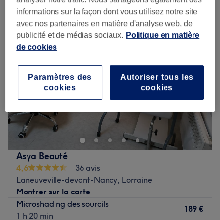
maquillage permanent et semi-permanent à Lorraine
informations sur la façon dont vous utilisez notre site
avec nos partenaires en matière d'analyse web, de
publicité et de médias sociaux.
Politique en matière
de cookies
Paramètres des
Autoriser tous les
cookies
cookies
Asya Beauté
4,6
36 avis
Laneuveville-devant-Nancy, Lorraine
Montrer sur la carte
Microshading des sourcils
189 €
1 h 20 min