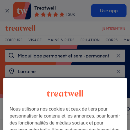
Treatwell
Use app
130K
JE M'IDENTIFIE
COIFFURE
VISAGE
MAINS & PIEDS
ÉPILATION
CORPS
MA
Trier par
N'importe quel prix
Marques
Salons
O
Nous utilisons nos cookies et ceux de tiers pour
personnaliser le contenu et les annonces, pour fournir
des fonctionnalités de médias sociaux et pour
2 établissements offrant:
analyser notre trafic. Nous partageons également des