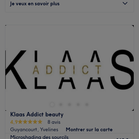
Je veux en savoir plus
Lundi
10:00
–
19:30
Mardi
10:00
–
19:30
Mercredi
10:00
–
19:30
Jeudi
10:00
–
19:30
Vendredi
10:00
–
19:30
Samedi
10:00
–
19:30
Dimanche
Fermé
Beauty Spot est institut de beauté situé dans le
département des Yvelines, à Saint-Cyr-l'École et à
proximité de la gare de RER éponyme.
La charmante équipe vous accueille chaleureusement
Klaas Addict beauty
dans cet institut à l'atmosphère cosy : prenez place et
4,9
8 avis
laissez-vous chouchouter de la tête aux pieds. La
Guyancourt, Yvelines
Montrer sur la carte
décoration des lieux, moderne et épurée, vous invite à
Microshading des sourcils