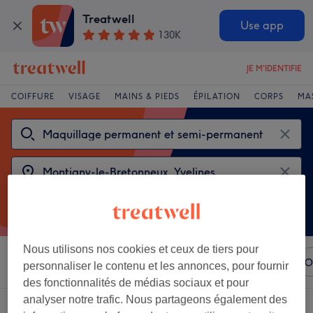
Treatwell
Use app
130K
JE M'IDENTIFIE
COIFFURE
VISAGE
MAINS & PIEDS
ÉPILATION
CORPS
MA
Nous utilisons nos cookies et ceux de tiers pour
Trier par
N'importe quel prix
Marques
Salons
O
personnaliser le contenu et les annonces, pour fournir
des fonctionnalités de médias sociaux et pour
analyser notre trafic. Nous partageons également des
2 établissements offrant: