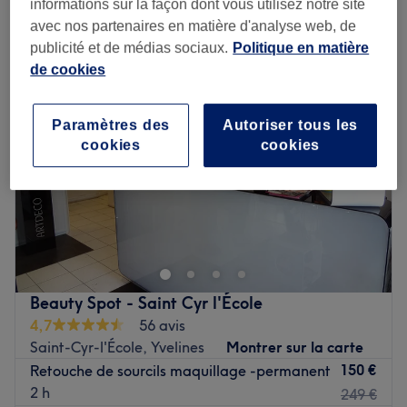
informations sur la façon dont vous utilisez notre site
maquillage permanent et semi-permanent près de Montigny-le-
Bretonneux, Yvelines
avec nos partenaires en matière d'analyse web, de
publicité et de médias sociaux.
Politique en matière
de cookies
Paramètres des
Autoriser tous les
cookies
cookies
Beauty Spot - Saint Cyr l'École
4,7
56 avis
Saint-Cyr-l'École, Yvelines
Montrer sur la carte
150 €
Retouche de sourcils maquillage -permanent
2 h
249 €