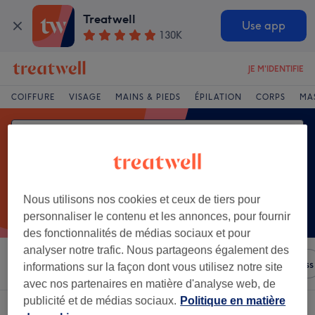
Treatwell
Use app
130K
JE M'IDENTIFIE
COIFFURE
VISAGE
MAINS & PIEDS
ÉPILATION
CORPS
MA
Nous utilisons nos cookies et ceux de tiers pour
personnaliser le contenu et les annonces, pour fournir
des fonctionnalités de médias sociaux et pour
analyser notre trafic. Nous partageons également des
Trier par
N'importe quel prix
Salons
Offres Express
informations sur la façon dont vous utilisez notre site
avec nos partenaires en matière d'analyse web, de
publicité et de médias sociaux.
Politique en matière
Un établissement offrant:
maquillage à Limoges, Limousin