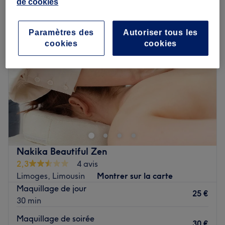
de cookies
Paramètres des
Autoriser tous les
cookies
cookies
Nakika Beautiful Zen
2,3
4 avis
Limoges, Limousin
Montrer sur la carte
Maquillage de jour
25 €
30 min
Maquillage de soirée
30 €