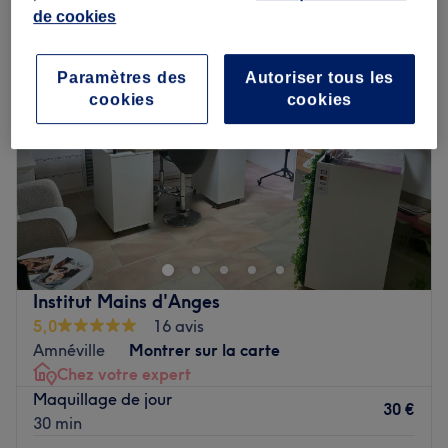
de cookies
Paramètres des
Autoriser tous les
cookies
cookies
Institut Mains d'Anges
5,0
16 avis
Amnéville
Montrer sur la carte
Chez votre expert
Maquillage de jour
30 €
30 min