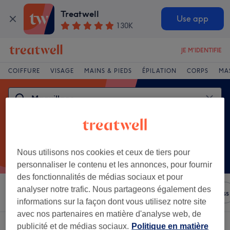
Treatwell
Use app
130K
JE M'IDENTIFIE
COIFFURE
VISAGE
MAINS & PIEDS
ÉPILATION
CORPS
MA
Nous utilisons nos cookies et ceux de tiers pour
personnaliser le contenu et les annonces, pour fournir
des fonctionnalités de médias sociaux et pour
analyser notre trafic. Nous partageons également des
Trier par
N'importe quel prix
Salons
Offres Express
informations sur la façon dont vous utilisez notre site
avec nos partenaires en matière d'analyse web, de
Un établissement offrant:
maquillage à Thionville
publicité et de médias sociaux.
Politique en matière