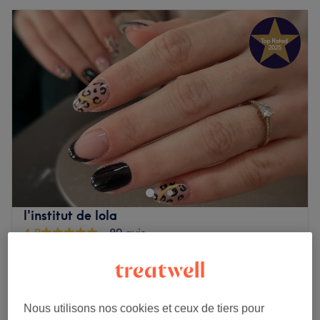
l'institut de lola
4,9
89 avis
Caudebec En Caux, Seine-Maritime
Montrer sur la carte
Modelage Corps Relaxant
à partir de
35 €
30 min - 1 h
Nous utilisons nos cookies et ceux de tiers pour
Je veux en savoir plus