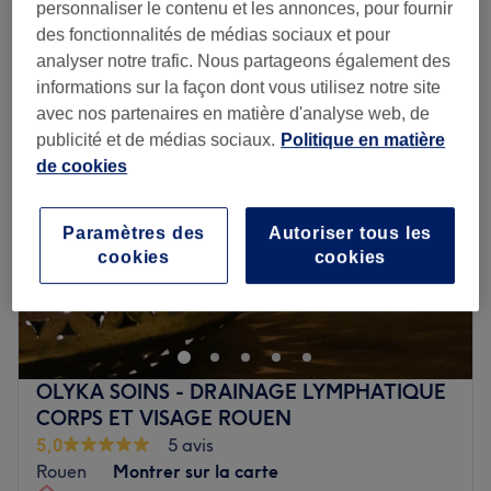
personnaliser le contenu et les annonces, pour fournir
des fonctionnalités de médias sociaux et pour
Lundi
09:00
–
18:00
analyser notre trafic. Nous partageons également des
Mardi
09:00
–
18:00
informations sur la façon dont vous utilisez notre site
Mercredi
Fermé
avec nos partenaires en matière d'analyse web, de
Jeudi
09:00
–
18:00
publicité et de médias sociaux.
Politique en matière
Vendredi
09:00
–
18:00
de cookies
Samedi
09:00
–
17:00
Dimanche
Fermé
Paramètres des
Autoriser tous les
cookies
cookies
Cet institut de beauté, situé à Yvetot, est un lieu dédié à
votre bien-être et à votre beauté. Offrant des services
d'onglerie, de massage et d'épilation, l'équipe, menée
par Lola, réalise chaque soin avec soin et
professionnalisme.
OLYKA SOINS - DRAINAGE LYMPHATIQUE
Transport public le plus proche
CORPS ET VISAGE ROUEN
5,0
5 avis
À proximité de l'arrêt de bus YVETOT - Centre.
Rouen
Montrer sur la carte
L’équipe