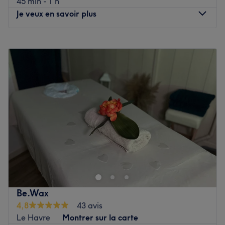
45 min - 1 h
Voir le salon
Je veux en savoir plus
Lundi
09:00
–
19:00
Mardi
09:00
–
19:00
Mercredi
09:00
–
20:00
Jeudi
09:00
–
19:00
Vendredi
09:00
–
20:00
Samedi
09:00
–
19:00
Dimanche
Fermé
Bienvenue chez Noémie Réflexologie, situé à Valmont,
dans le nord de la France. Oubliez vos soucis du
quotidien et prenez le temps de reposer votre corps et
votre esprit grâce à des prestations sur mesure adaptées
à vos besoins.
Be.Wax
4,8
43 avis
Transports publics les plus proches :
Le Havre
Montrer sur la carte
L'arrêt de bus VALMONT - Mairie (ligne 508).