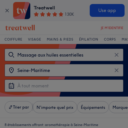
Treatwell
Use app
130K
JE M'IDENTIFIE
COIFFURE
VISAGE
MAINS & PIEDS
ÉPILATION
CORPS
MA
Trier par
N'importe quel prix
Équipements
Marque
8 établissements offrant:
aromathérapie à Seine-Maritime