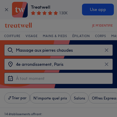
Treatwell
Use app
130K
JE M'IDENTIFIE
COIFFURE
VISAGE
MAINS & PIEDS
ÉPILATION
CORPS
MA
Trier par
N'importe quel prix
Salons
Offres Express
14 établissements offrant: