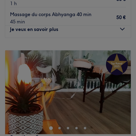
1 h
Massage du corps Abhyanga 40 min
50 €
45 min
Je veux en savoir plus
Lundi
09:00
–
18:30
Mardi
09:00
–
16:45
Mercredi
09:00
–
12:00
Jeudi
08:30
–
19:30
Vendredi
09:00
–
15:15
Samedi
Fermé
Dimanche
Fermé
Caroline Esthéticienne est un salon de beauté situé à Nantes,
beauté et votre confort , non loin de l'arrêt de bus Dalby .
Transports publics les plus proches :
Tout proche de l'arrêt de bus Dalby .