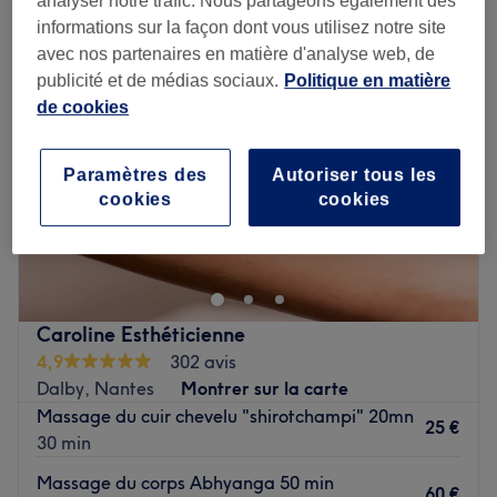
analyser notre trafic. Nous partageons également des
informations sur la façon dont vous utilisez notre site
avec nos partenaires en matière d'analyse web, de
publicité et de médias sociaux.
Politique en matière
de cookies
Paramètres des
Autoriser tous les
cookies
cookies
Caroline Esthéticienne
4,9
302 avis
Dalby, Nantes
Montrer sur la carte
Massage du cuir chevelu "shirotchampi" 20mn
25 €
30 min
Massage du corps Abhyanga 50 min
60 €