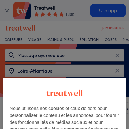
Treatwell
Use app
130K
JE M'IDENTIFIE
COIFFURE
VISAGE
MAINS & PIEDS
ÉPILATION
CORPS
MA
Trier par
N'importe quel prix
Salons
Offres Express
Nous utilisons nos cookies et ceux de tiers pour
personnaliser le contenu et les annonces, pour fournir
des fonctionnalités de médias sociaux et pour
2 établissements offrant:
massages ayurvédique à Loire-Atlantique