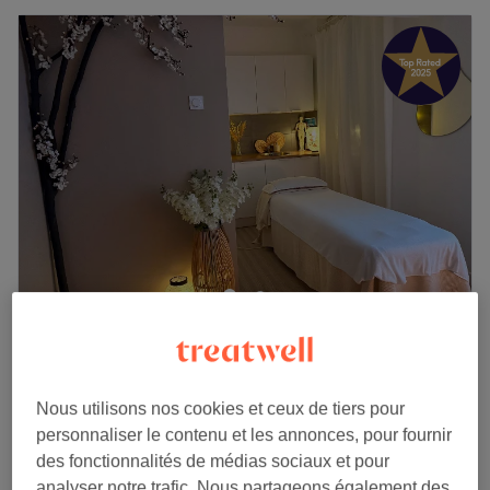
LM HARMONIE
5,0
589 avis
Opéra, Marseille
Montrer sur la carte
Nous utilisons nos cookies et ceux de tiers pour
Massage du corps chinois aux huiles
à partir de
90 €
personnaliser le contenu et les annonces, pour fournir
55 min - 1 h 30 min
des fonctionnalités de médias sociaux et pour
Je veux en savoir plus
analyser notre trafic. Nous partageons également des