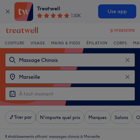
Treatwell
Use app
130K
JE M'IDENTIFIE
COIFFURE
VISAGE
MAINS & PIEDS
ÉPILATION
CORPS
MA
Trier par
N'importe quel prix
Marques
Salons
O
8 établissements offrant:
massages chinois à Marseille