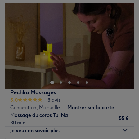
pour chaque client.
Mardi
09:00
–
13:00
Mercredi
14:00
–
20:00
Nos coups de cœur :
Jeudi
10:00
–
20:00
L’atmosphère : un véritable cocon de relaxation, invitant
Vendredi
09:00
–
20:00
à la détente.
Samedi
14:00
–
19:00
La spécialités de l’établissement : les massages.
Dimanche
09:00
–
13:00
Voir le salon
Bienvenue chez Béatrice LENA - Spécialiste en shiatsu,
praticienne en massages, Kobido et réflexologie
plantaire, le cabinet est situé dans le 8e arrondissement
de Marseille. Oubliez vos soucis du quotidien et prenez le
temps de reposer votre corps et votre esprit grâce à des
Pechko Massages
prestations sur mesure adaptées à vos besoins.
5,0
8 avis
Conception, Marseille
Montrer sur la carte
Transport public le plus proche
Massage du corps Tui Na
L'établissement est situé à dix minutes à pied de la
55 €
30 min
station de métro Rond-Point du Prado.
Je veux en savoir plus