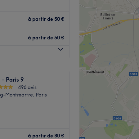
dans le 8e arrondissement
et prenez le temps de reposer
à partir de
50 €
stations sur mesure
à partir de
50 €
de la station de métro
 - Paris 9
 soins pour sa clientèle.
496 avis
g-Montmartre, Paris
ns un institut moderne où
ages chinois.
é exceptionnel situé dans le
Voir le salon
rtier de Saint-Lazare, tout
à partir de
80 €