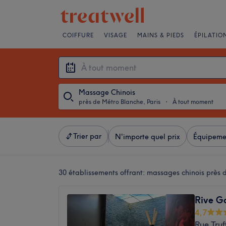
COIFFURE
VISAGE
MAINS & PIEDS
ÉPILATIO
Massage Chinois
près de Métro Blanche, Paris
・
À tout moment
Trier par
N'importe quel prix
Équipeme
30 établissements offrant:
massages chinois près d
Rive G
4,7
Rue Truf