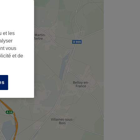
 et les
alyser
ont vous
icité et de
es