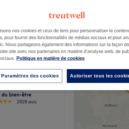
py hours"
isons nos cookies et ceux de tiers pour personnaliser le contenu
à partir de
45 €
, pour fournir des fonctionnalités de médias sociaux et pour an
Économisez jusqu'à 25%
afic. Nous partageons également des informations sur la façon d
notre site avec nos partenaires en matière d'analyse web, de publ
à partir de
35 €
ociaux.
Politique en matière de cookies
Paramètres des cookies
Autoriser tous les cooki
 du bien-être
2828 avis