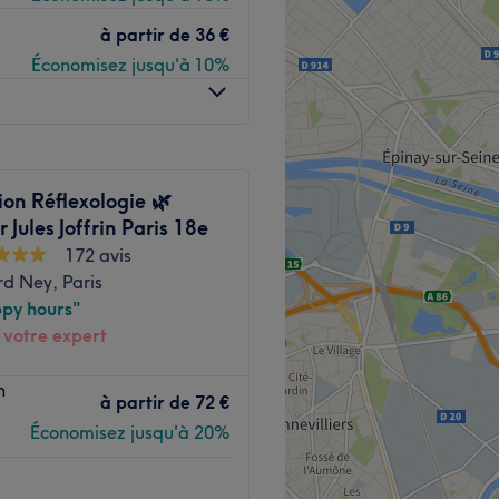
relaxants le temps d'un
à partir de
36 €
prise et se reconnecter avec
Économisez jusqu'à 10%
te et Le Peletier
ivement) se trouvent à moins
on Réflexologie 🌿
r Jules Joffrin Paris 18e
172 avis
une équipe professionnelle
d Ney, Paris
 ses clients, le personnel
py hours"
aits de leurs soins.
 votre expert
de massage et de bien-être
n
relaxante et cocooning.
aris. Découvrez sans plus
à partir de
72 €
ages du corps et du visage.
ï ou chinois et profitez d'un
Économisez jusqu'à 20%
pose également des
tre-Dame de Lorette et