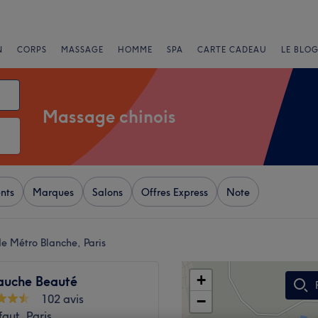
N
CORPS
MASSAGE
HOMME
SPA
CARTE CADEAU
LE BLOG
Massage chinois
nts
Marques
Salons
Offres Express
Note
e Métro Blanche, Paris
+
auche Beauté
102 avis
−
faut, Paris