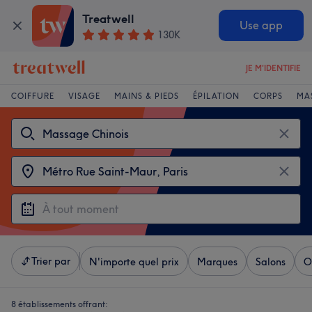
Treatwell
Use app
130K
JE M'IDENTIFIE
COIFFURE
VISAGE
MAINS & PIEDS
ÉPILATION
CORPS
MA
Trier par
N'importe quel prix
Marques
Salons
O
8 établissements offrant: