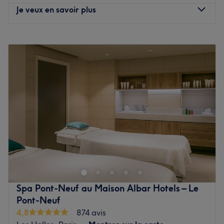
salon.
Je veux en savoir plus
Nos coups de cœur :
L’atmosphère : On découvre une ambiance conviviale et
Lundi
10:00
–
20:00
cocooning.
Mardi
10:00
–
20:00
Les spécialités de l’établissement :
'On y retrouve pleins
Mercredi
10:00
–
20:00
de soins pour les mains et les pieds, ou encore des
Jeudi
10:00
–
20:00
extensions d'ongles et des épilations.
Vendredi
10:00
–
20:00
Voir le salon
Samedi
10:00
–
20:00
Dimanche
11:00
–
20:00
Situé dans le 10è arrondissement de Paris, YW onglerie
paris 10ème est un bar à ongles à l'ambiance conviviale
et décontractée. Woondy, professionnelle ongulaire et
passionnée, vous accueille avec le sourire. Elle vous
proposera une large gamme de prestations pour la mise
Spa Pont-Neuf au Maison Albar Hotels – Le
en beauté de vos ongles. Des poses de vernis, des
Pont-Neuf
beautés des mains et des pieds, des rallongements ou
4,8
874 avis
nail art, rien n'est oublié pour prendre soin de vous !