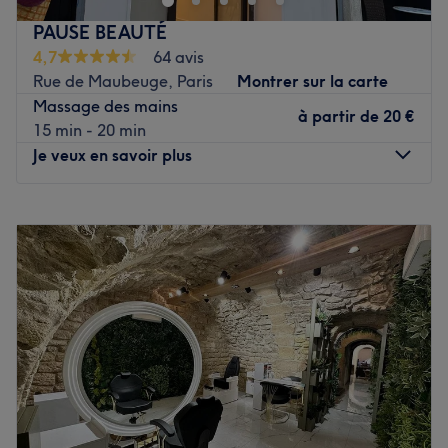
idéal pour se ressourcer en toute intimité, à l’abris de
PAUSE BEAUTÉ
l’agitation parisienne.
4,7
64 avis
Transports publics les plus proches :
Rue de Maubeuge, Paris
Montrer sur la carte
L'institut est situé
'entre les arrêts de métro Louvre -
Massage des mains
Rivoli et Châtelet - Les Halles.
à partir de
20 €
15 min - 20 min
L’équipe :
Je veux en savoir plus
Sarah et son équipe, qui vous conseillent et prennent le
temps de comprendre chacun de vos besoins
Lundi
10:00
–
20:00
Nos coups de cœur :
Mardi
10:00
–
20:00
L’atmosphère :
'Luxe, calme et volupté sont sûrement les
Mercredi
10:00
–
20:00
mots les plus adéquats pour décrire la Maison Albar
Jeudi
10:00
–
20:00
Hotel Le Pont-Neuf. Ce lieu est un appel à la détente.
Vendredi
10:00
–
20:00
Sa décoration raffinée vous transporte et vous place
Samedi
10:00
–
20:00
dans les meilleures conditions pour profiter de l’un des
Dimanche
10:00
–
20:00
nombreux soins proposés par l’équipe. Le style épuré des
cabines est apaisant : vous voilà dans l’environnement
PAUSE BEAUTÉ est un institut de beauté installé dans le
l’idéal pour vous déconnecter totalement le temps d’un
9e arrondissement de Paris. Profitez d'un moment rien
massage, d’un soin du corps ou du visage.