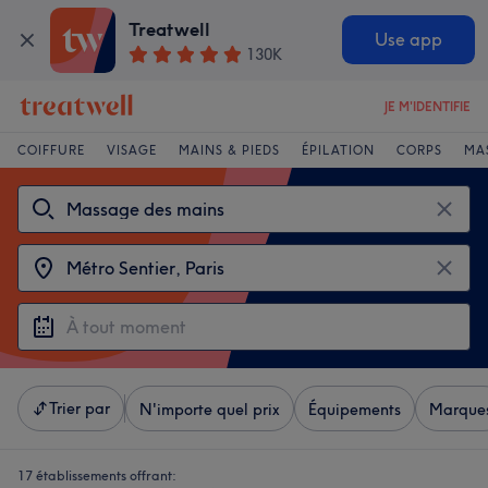
Treatwell
Use app
130K
JE M'IDENTIFIE
COIFFURE
VISAGE
MAINS & PIEDS
ÉPILATION
CORPS
MA
Trier par
N'importe quel prix
Équipements
Marque
17 établissements offrant: