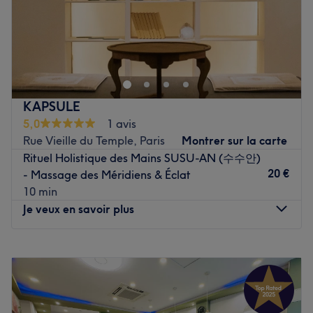
Installé dans le 9ᵉ arrondissement de Paris, venez
découvrir l'institut de beauté Oh La La! Esthétique !
Profitez d'un merveilleux moment dans un cadre joliment
décoré où l'on se sent bien. Une professionnelle vous
reçoit avec le sourire pour vous proposer des prestations
KAPSULE
personnalisées tout en répondant à vos besoins.
5,0
1 avis
Transports publics les plus proches :
Rue Vieille du Temple, Paris
Montrer sur la carte
Rituel Holistique des Mains SUSU-AN (수수안)
À quelques pas de l'arrêt de métro "Grands Boulevards'
20 €
- Massage des Méridiens & Éclat
desservi par les lignes 8 et 9.
10 min
L’équipe :
Je veux en savoir plus
C'est Olga, professionnelle et passionnée qui vous
accueille chaleureusement dans ce salon.
Lundi
Fermé
Nos coups de cœur :
Mardi
11:00
–
20:00
L’atmosphère : On découvre une ambiance conviviale et
Mercredi
11:00
–
20:00
cocooning.
Jeudi
11:00
–
20:00
Les spécialités de l’établissement :
'Pour une séance