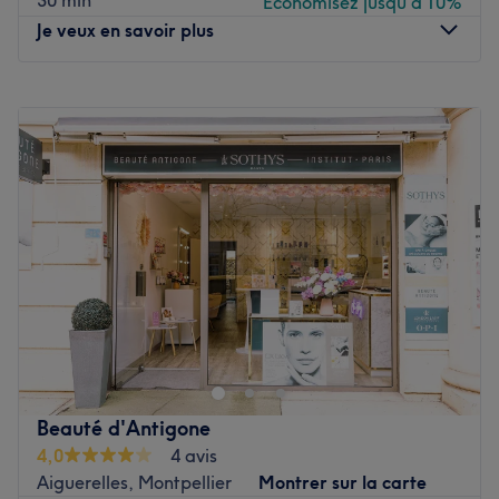
30 min
Économisez jusqu'à 10%
Je veux en savoir plus
Lundi
09:30
–
18:00
Mardi
09:30
–
18:00
Mercredi
09:30
–
18:00
Jeudi
09:30
–
18:00
Vendredi
09:30
–
18:00
Samedi
Fermé
Dimanche
Fermé
Bienvenue chez Baiano Massages situé à Montpellier.
Oubliez vos soucis du quotidien et prenez le temps de
reposer votre corps et votre esprit grâce à des prestations
sur mesure adaptées à vos besoins.
Beauté d'Antigone
Transport public le plus proche
4,0
4 avis
Le salon est situé à quatre minutes à pied de l'arrêt de
Aiguerelles, Montpellier
Montrer sur la carte
bus Benjamin Milhaud, et à cinq minutes de l'arrêt de