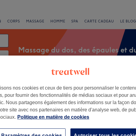
N
CORPS
MASSAGE
HOMME
SPA
CARTE CADEAU
LE BLOG
Massage du dos, des épaules et d
nts
Marques
Salons
Offres Express
Note
isons nos cookies et ceux de tiers pour personnaliser le contenu
, pour fournir des fonctionnalités de médias sociaux et pour an
afic. Nous partageons également des informations sur la façon d
u et des épaules à Somme
notre site avec nos partenaires en matière d'analyse web, de publ
ociaux.
Politique en matière de cookies
+
te Pause Beaute
350 avis
−
 Val - d'Avre, Amiens
Paramètres des cookies
Autoriser tous les cooki