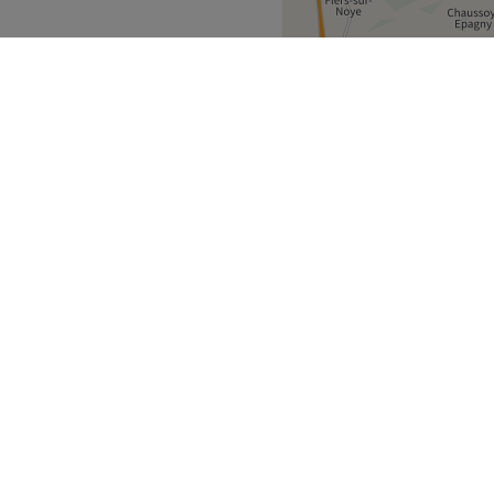
ans un espace dédié. C’est
ndre soin de ses clients.
ité qui répond aux besoins
expérience personnalisée et
ation.
ages et les soins au tambour
France
Somme
>
Voir le salon
uvrez
Partenaires
des soins
Devenez partenaire
og IDENTITÉ
Centre d'aide Treatwell Connec
Cadeau Treatwell
Centre d'aide Treatwell Pro
ire à la newsletter