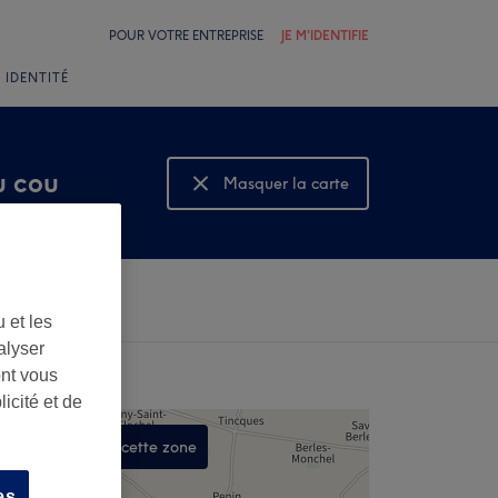
POUR VOTRE ENTREPRISE
JE M'IDENTIFIE
 IDENTITÉ
u cou
Masquer la carte
Montrer la carte
 et les
alyser
ont vous
icité et de
Rechercher dans cette zone
,
es