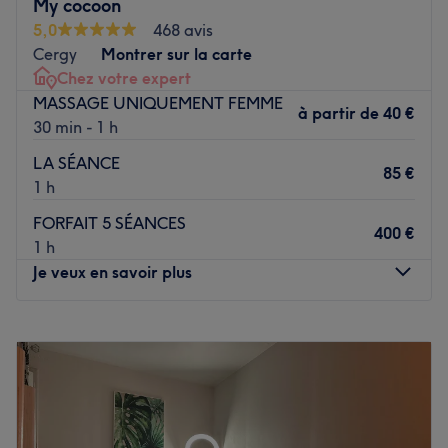
My cocoon
équilibre corps-esprit.
5,0
468 avis
Voir le salon
Cergy
Montrer sur la carte
Chez votre expert
MASSAGE UNIQUEMENT FEMME
à partir de
40 €
30 min - 1 h
LA SÉANCE
85 €
1 h
FORFAIT 5 SÉANCES
400 €
1 h
Je veux en savoir plus
Lundi
08:30
–
23:30
Mardi
Fermé
Mercredi
Fermé
Jeudi
08:30
–
23:30
Vendredi
Fermé
Samedi
Fermé