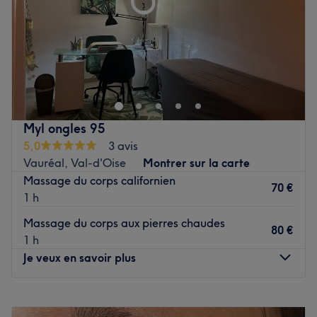
Dimanche
08:30
–
23:30
Voir le salon
Myl ongles 95
5,0
3 avis
Vauréal, Val-d'Oise
Montrer sur la carte
Massage du corps californien
70 €
1 h
Massage du corps aux pierres chaudes
80 €
1 h
Je veux en savoir plus
Lundi
10:00
–
18:00
Mardi
10:00
–
18:00