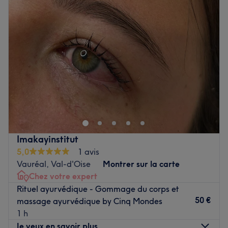
Mercredi
10:00
–
18:00
Jeudi
10:00
–
18:00
Vendredi
10:00
–
18:00
Samedi
10:00
–
14:00
Dimanche
Fermé
Situé à Cergy, Myl ongles 95 est un bar à ongles à
l'ambiance conviviale et décontractée. Stacy,
professionnelle ongulaire et passionnée, vous accueille
avec le sourire. Elle vous proposera une large gamme de
prestations pour la mise en beauté de vos ongles. Des
Imakayinstitut
poses de vernis, des beautés des mains et des pieds, des
5,0
1 avis
rallongements ou nail art, rien n'est oublié pour prendre
Vauréal, Val-d'Oise
Montrer sur la carte
soin de vous !
Chez votre expert
Rituel ayurvédique - Gommage du corps et
Transport public le plus proche
50 €
massage ayurvédique by Cinq Mondes
Le salon est situé à trois minutes à pied de l'arrêt de bus
1 h
Les Explorateurs.
Je veux en savoir plus