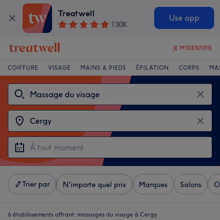
Treatwell
Use app
130K
JE M'IDENTIFIE
COIFFURE
VISAGE
MAINS & PIEDS
ÉPILATION
CORPS
MA
Trier par
N'importe quel prix
Marques
Salons
O
6 établissements offrant:
massages du visage à Cergy