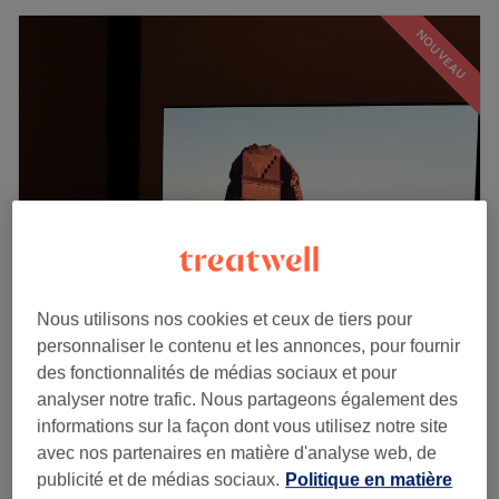
NOUVEAU
Nous utilisons nos cookies et ceux de tiers pour
Lafiyah Massage
personnaliser le contenu et les annonces, pour fournir
5,0
7 avis
des fonctionnalités de médias sociaux et pour
Cergy-le-Haut, Cergy
Montrer sur la carte
analyser notre trafic. Nous partageons également des
Massage - Lafiyah Signature
informations sur la façon dont vous utilisez notre site
à partir de
70 €
1 h - 2 h
avec nos partenaires en matière d'analyse web, de
publicité et de médias sociaux.
Politique en matière
Massage - Lafiyah Recup
à partir de
85 €