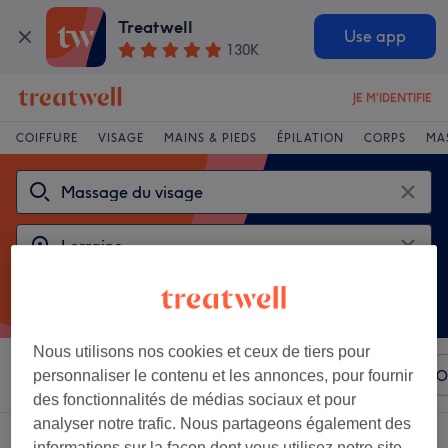
Treatwell
Use app
130K
JE M'IDENTIFIE
COIFFURE
VISAGE
MAINS & PIEDS
ÉPILATION
CORPS
MA
Nous utilisons nos cookies et ceux de tiers pour
Trier par
N'importe quel prix
Marques
Salons
O
personnaliser le contenu et les annonces, pour fournir
des fonctionnalités de médias sociaux et pour
analyser notre trafic. Nous partageons également des
2 établissements offrant:
massages du visage à Lorraine
informations sur la façon dont vous utilisez notre site