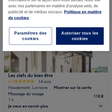
avec nos partenaires en matière d'analyse web, de
publicité et de médias sociaux.
Politique en matière
de cookies
Paramètres des
Autoriser tous les
cookies
cookies
Les clefs du bien être
4,9
14 avis
Houdemont, Lorraine
Montrer sur la carte
Massage du visage
110 €
1 h
Je veux en savoir plus