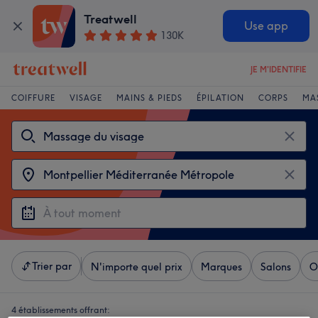
Treatwell
Use app
130K
JE M'IDENTIFIE
COIFFURE
VISAGE
MAINS & PIEDS
ÉPILATION
CORPS
MA
Trier par
N'importe quel prix
Marques
Salons
O
4 établissements offrant: