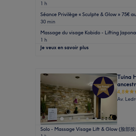
1 h
le bien-être et la mise en beauté, le salon
prestations pour prendre soin de vous : ma
Séance Privilège « Sculpte & Glow » 75€ au
visage personnalisés et beauté du regard p
30 min
douceur.
Massage du visage Kobido - Lifting Japona
Transport public le plus proche
1 h
Le métro Les Gobelins est à deux minutes à
Je veux en savoir plus
la ligne 7.
L'équipe
Lundi
09:00
–
20:30
Mardi
09:00
–
20:30
L'équipe met son expertise, sa précision et
Tuina 
Mercredi
09:00
–
20:30
service de chaque client afin d'offrir une 
ancestr
Jeudi
09:00
–
20:30
Nos coups de cœur :
4,8
Vendredi
09:00
–
20:30
L’atmosphère : une atmosphère chaleureus
Av. Ledru
Samedi
09:00
–
20:30
Les spécialités de l’établissement :les soi
Dimanche
09:00
–
20:30
la beauté du regrad.
Ora Facialiste, situé sur le prestigieux B
Solo - Massage Visage Lift & Glow (脸
8ème arrondissement de Paris, est un écrin 