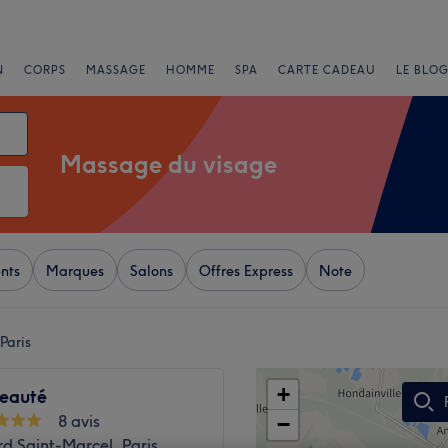
N
CORPS
MASSAGE
HOMME
SPA
CARTE CADEAU
LE BLOG
Massage du visage
nts
Marques
Salons
Offres Express
Note
Paris
+
Beauté
8 avis
−
d Saint-Marcel, Paris