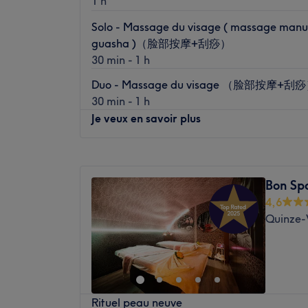
1 h
manuel. Dounia vous y accueille pour une 
holistique, où la précision du geste rencont
Solo - Massage du visage ( massage manu
quelques pas de la station Miromesnil.
guasha )（脸部按摩+刮痧）
Transport public le plus proche
30 min - 1 h
L’établissement bénéficie d'un emplaceme
Duo - Massage du visage （脸部按摩+刮
prestigieux, situé à seulement deux minute
30 min - 1 h
métro Saint-Philippe-du-Roule (Ligne 9) e
Je veux en savoir plus
la station Miromesnil (Lignes 9 et 13), offra
depuis tout Paris.
Lundi
10:30
–
20:30
L'équipe
Mardi
10:30
–
20:30
Bon Sp
Mercredi
10:30
–
20:30
Dounia, votre facialiste experte, vous reço
4,6
Jeudi
10:30
–
20:30
professionnalisme et une écoute attentive.
Quinze-V
Vendredi
10:30
–
20:30
techniques de massage facial de haute pré
Samedi
10:30
–
20:30
maîtrise parfaite des muscles du visage. 
Dimanche
10:30
–
20:30
la technicité de ses mains, Dounia adapte
spécifiques de votre peau et de votre morph
Bienvenue chez Tuina Home, installé dans 
un véritable effet liftant naturel et une dé
Rituel peau neuve
Paris. Quoi de mieux qu'un moment de dét