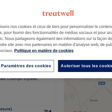
isons nos cookies et ceux de tiers pour personnaliser le contenu
88 €
, pour fournir des fonctionnalités de médias sociaux et pour an
afic. Nous partageons également des informations sur la façon d
notre site avec nos partenaires en matière d'analyse web, de publ
ociaux.
Politique en matière de cookies
ialiste
Paramètres des cookies
Autoriser tous les cooki
5 avis
des Champs-Elysées,
rondissement de Paris, dans
esure)
a détente. Spécialisé dans
70 €