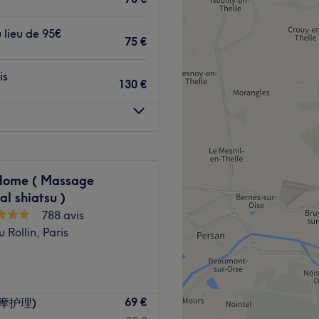
 propose une sélection de
ssages relaxants, soins du
 lieu de 95€
75 €
our sublimer vos traits en
is
130 €
 pied du salon, disservi par
 son sens de l'écoute au
Home ( Massage
expérience sur mesure.
al shiatsu )
788 avis
e et apaisante.
 Rollin, Paris
n du visage, les massages et
oulevard Haussmann dans le
Voir le salon
69 €
部按摩护理)
dédié à l'excellence du soin