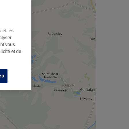
 et les
alyser
ont vous
icité et de
es