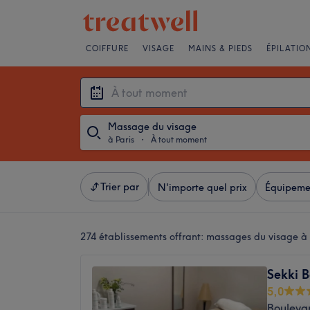
COIFFURE
VISAGE
MAINS & PIEDS
ÉPILATIO
Massage du visage
à Paris
・
À tout moment
Trier par
N'importe quel prix
Équipeme
274 établissements offrant:
massages du visage à 
Sekki 
5,0
Boulevar