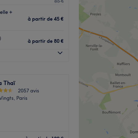
85 €
expérience de beauté
re l'art du bien-être, à
elle +
à partir de
45 €
nt stratégique et
痧）
à partir de
80 €
s de marche de la station de
t à moins de sept minutes de
nt une accessibilité parfaite
a Thaï
it avec un grand
2057 avis
 Spécialisée dans les
ingts, Paris
cision, elle possède une
Reconnue pour sa douceur et
 chaque séance aux besoins
ologie faciale pour offrir
le 11e arrondissement de
tente profonde.
ente pour se connecter avec