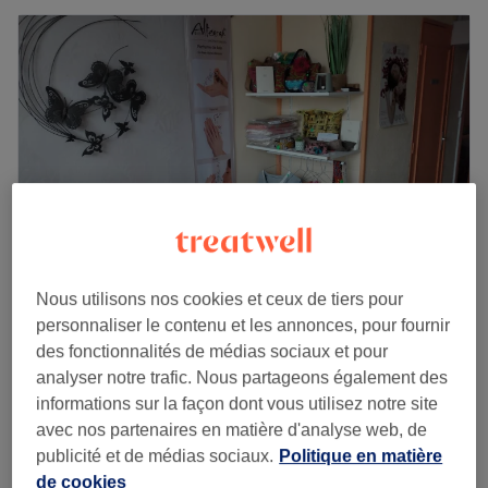
Nous utilisons nos cookies et ceux de tiers pour
personnaliser le contenu et les annonces, pour fournir
L'Arbre du Voyageur
des fonctionnalités de médias sociaux et pour
4,9
107 avis
analyser notre trafic. Nous partageons également des
Tournefeuille, Haute-Garonne
informations sur la façon dont vous utilisez notre site
Montrer sur la carte
avec nos partenaires en matière d'analyse web, de
Massage Onavi Coréen
70 €
publicité et de médias sociaux.
Politique en matière
1 h
de cookies
Je veux en savoir plus