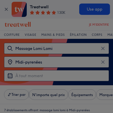
Treatwell
Use app
130K
JE M'IDENTIFIE
COIFFURE
VISAGE
MAINS & PIEDS
ÉPILATION
CORPS
MA
Trier par
N'importe quel prix
Équipements
Marque
7 établissements offrant:
massage lomi lomi à Midi-pyrenées