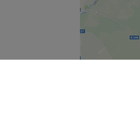
ause détente ou un moment
 en œuvre pour vous offrir
itue à seulement 10 minutes à
ion et bienveillance, et
beauté et de votre bien-
mpagnent avec des conseils
vous offrir un moment de
Essonne
Arpajon
>
>
uvrez
Partenaires