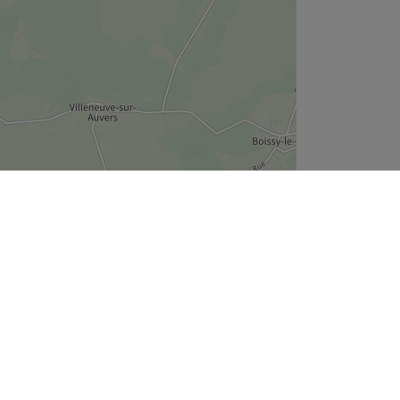
Leaflet
| ©
OpenStreetMap
contributors
Treatwell