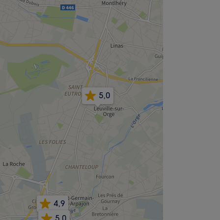
5,0
4,9
5,0