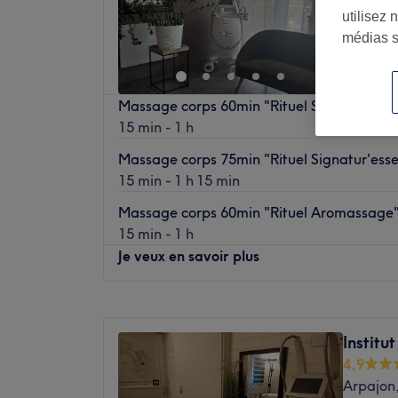
utilisez 
médias s
Massage corps 60min "Rituel Signatur'esse
15 min - 1 h
Massage corps 75min "Rituel Signatur'esse
15 min - 1 h 15 min
Massage corps 60min "Rituel Aromassage
15 min - 1 h
Je veux en savoir plus
Lundi
10:00
–
20:00
Mardi
10:00
–
20:00
Institut
Mercredi
Fermé
4,9
Jeudi
09:30
–
20:00
Arpajon
Vendredi
09:30
–
20:00