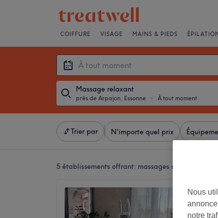
COIFFURE
VISAGE
MAINS & PIEDS
ÉPILATIO
Massage relaxant
près de Arpajon, Essonne
・
À tout moment
Trier par
N'importe quel prix
Équipeme
5 établissements offrant:
massages relaxants près
CL'esse
Nous util
annonces
4,9
notre tr
Arpajon