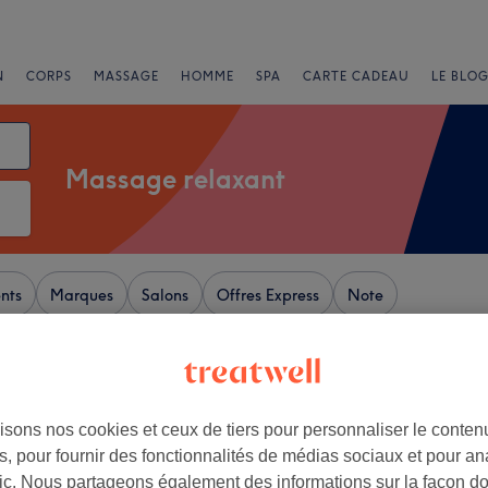
N
CORPS
MASSAGE
HOMME
SPA
CARTE CADEAU
LE BLOG
Massage relaxant
nts
Marques
Salons
Offres Express
Note
 de Arpajon, Essonne
+
ntiel
isons nos cookies et ceux de tiers pour personnaliser le contenu
, pour fournir des fonctionnalités de médias sociaux et pour an
175 avis
−
afic. Nous partageons également des informations sur la façon d
, Essonne