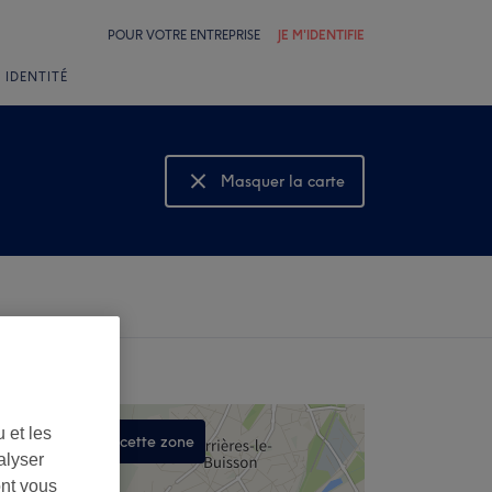
POUR VOTRE ENTREPRISE
JE M'IDENTIFIE
 IDENTITÉ
Masquer la carte
Montrer la carte
 et les
Rechercher dans cette zone
alyser
,
ont vous