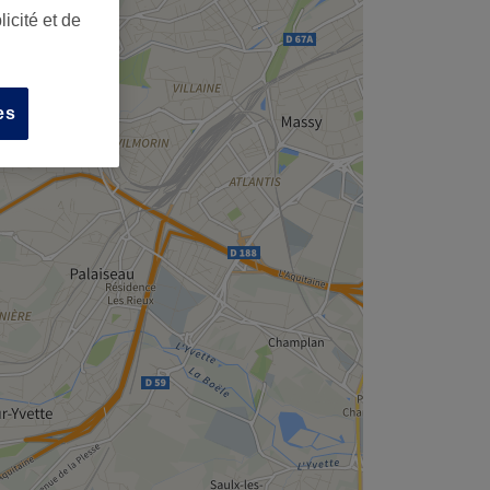
icité et de
es