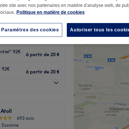
notre site avec nos partenaires en matière d'analyse web, de publ
ociaux.
Politique en matière de cookies
Paramètres des cookies
Autoriser tous les cooki
ntiel" 72€
à partir de
20 €
ntiel" 92€
à partir de
20 €
" 92€
à partir de
20 €
 Atoll
693 avis
, Essonne