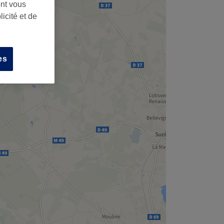
,
ont vous
icité et de
es