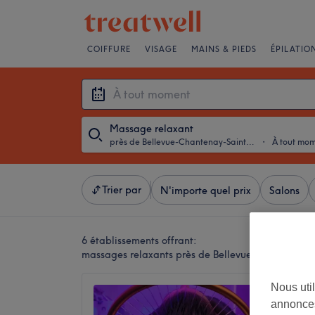
COIFFURE
VISAGE
MAINS & PIEDS
ÉPILATIO
Massage relaxant
près de Bellevue-Chantenay-Sainte-Anne, Nantes
・
À tout mo
Trier par
N'importe quel prix
Salons
6 établissements offrant:
massages relaxants près de Bellevue-Chantenay-
Nous util
Head S
annonces
Energi