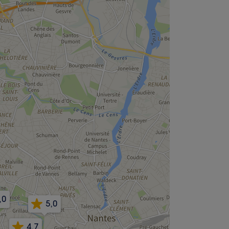
,0
5,0
4,7