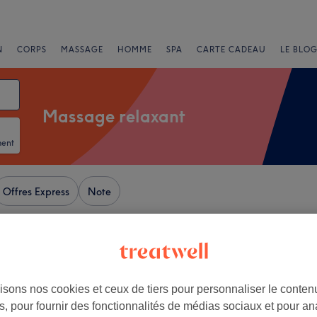
N
CORPS
MASSAGE
HOMME
SPA
CARTE CADEAU
LE BLOG
Massage relaxant
ment
Offres Express
Note
Sainte-Anne, Nantes
isons nos cookies et ceux de tiers pour personnaliser le contenu
+
pa Franci Relaxation &
, pour fournir des fonctionnalités de médias sociaux et pour an
e
−