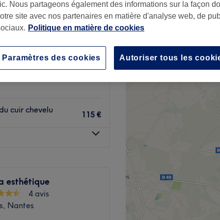
afic. Nous partageons également des informations sur la façon d
39 avis
notre site avec nos partenaires en matière d'analyse web, de publ
onneau-Bourderies,
ociaux.
Politique en matière de cookies
Paramètres des cookies
Autoriser tous les cooki
 chauffant, Relaxant
50 €
du cuir chevelu
115 €
a esthétique
4 avis
is, Nantes